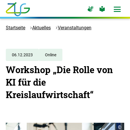
Zum
Zur
Zur
Hauptinhalt
Seite
Seite
Menü
für
für
öffne
springen
Logo
Gebärdensprache
leichte
Sprache
Zukunft
Startseite
Aktuelles
Veranstaltungen
Umwelt
Gesellschaft
-
Zur
06.12.2023
Online
Startseite
Workshop „Die Rolle von
KI für die
Kreislaufwirtschaft“
C
©