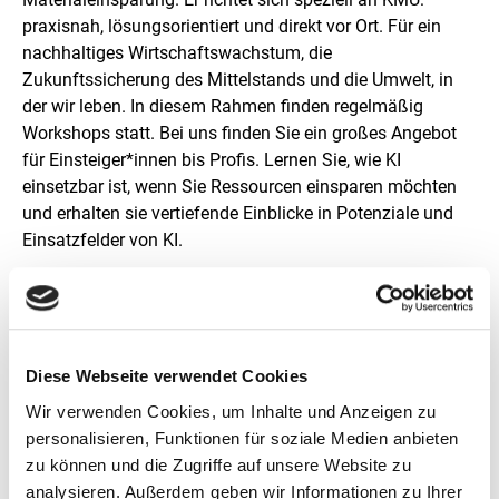
l
u
praxisnah, lösungsorientiert und direkt vor Ort. Für ein
n
nachhaltiges Wirtschaftswachstum, die
g
Zukunftssicherung des Mittelstands und die Umwelt, in
der wir leben. In diesem Rahmen finden regelmäßig
Workshops statt. Bei uns finden Sie ein großes Angebot
für Einsteiger*innen bis Profis. Lernen Sie, wie KI
einsetzbar ist, wenn Sie Ressourcen einsparen möchten
und erhalten sie vertiefende Einblicke in Potenziale und
Einsatzfelder von KI.
Voraussetzungen für die
Teilnahme
Die Teilnahme ist kostenlos.
Diese Webseite verwendet Cookies
Wir verwenden Cookies, um Inhalte und Anzeigen zu
personalisieren, Funktionen für soziale Medien anbieten
zu können und die Zugriffe auf unsere Website zu
analysieren. Außerdem geben wir Informationen zu Ihrer