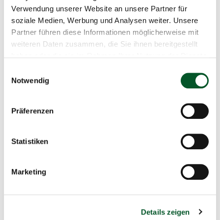
Schnellinfo
Verwendung unserer Website an unsere Partner für
soziale Medien, Werbung und Analysen weiter. Unsere
Workshop „Die Rolle von KI für die
Partner führen diese Informationen möglicherweise mit
Kreislaufwirtschaft“
weiteren Daten zusammen, die Sie ihnen bereitgestellt
haben oder die sie im Rahmen Ihrer Nutzung der Dienste
06.12.2023
gesammelt haben.
Einwilligungsauswahl
Notwendig
13:00 Uhr
-
14:00 Uhr
Online
Präferenzen
+49 30 72618 1753
Statistiken
E-Mail schreiben
Marketing
Zum Kalender hinzufügen
Details zeigen
Green-AI Hub