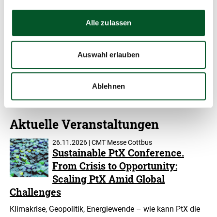
Copyr
©
Infor
Alle zulassen
öffne
Auswahl erlauben
mehr
mehr erfahren
über
Green-
Ablehnen
AI
Hub
erfahren
Aktuelle Veranstaltungen
26.11.2026 | CMT Messe Cottbus
Sustainable PtX Conference.
From Crisis to Opportunity:
Scaling PtX Amid Global
Challenges
Klimakrise, Geopolitik, Energiewende – wie kann PtX die