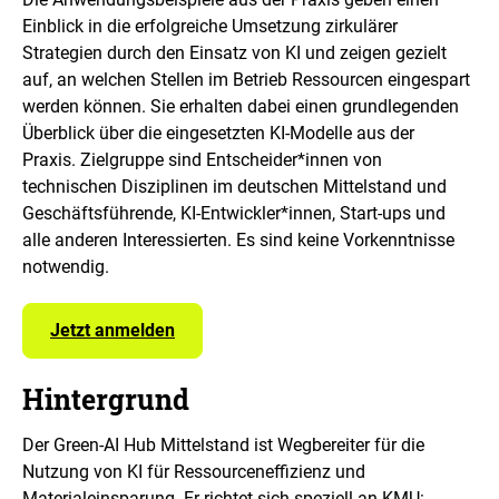
i
Einblick in die erfolgreiche Umsetzung zirkulärer
n
Strategien durch den Einsatz von KI und zeigen gezielt
e
r
auf, an welchen Stellen im Betrieb Ressourcen eingespart
v
werden können. Sie erhalten dabei einen grundlegenden
e
Überblick über die eingesetzten KI-Modelle aus der
r
Praxis. Zielgruppe sind Entscheider*innen von
g
r
technischen Disziplinen im deutschen Mittelstand und
ö
Geschäftsführende, KI-Entwickler*innen, Start-ups und
ß
alle anderen Interessierten. Es sind keine Vorkenntnisse
e
r
notwendig.
t
e
n
Jetzt anmelden
D
a
Hintergrund
r
s
t
Der Green-AI Hub Mittelstand ist Wegbereiter für die
e
Nutzung von KI für Ressourceneffizienz und
l
Materialeinsparung. Er richtet sich speziell an KMU: