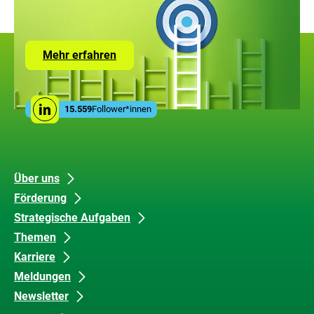
Zur
Mehr erfahren
Seite
mit
den
Leistungen
Social
der
15.559
Follower*innen
Linkedin
Media
ZUG
Links
Unsere
Datenschutz
Über uns
Förderung
Inhalte
und
Strategische Aufgaben
Barrierefreiheit
Themen
Karriere
Meldungen
Newsletter