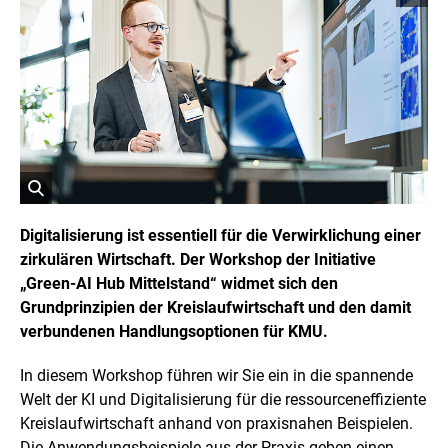
o
p
y
r
i
g
h
t
I
n
f
o
r
ö
m
a
f
Digitalisierung ist essentiell für die Verwirklichung einer
t
f
zirkulären Wirtschaft. Der Workshop der Initiative
i
n
o
„Green-AI Hub Mittelstand“ widmet sich den
e
n
t
Grundprinzipien der Kreislaufwirtschaft und den damit
e
n
B
verbundenen Handlungsoptionen für KMU.
ö
i
f
l
f
In diesem Workshop führen wir Sie ein in die spannende
d
n
Welt der KI und Digitalisierung für die ressourceneffiziente
i
e
n
n
Kreislaufwirtschaft anhand von praxisnahen Beispielen.
e
Die Anwendungsbeispiele aus der Praxis geben einen