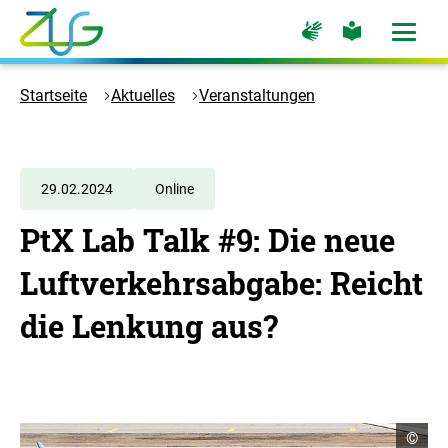
Zum
Zur
Zur
Hauptinhalt
Seite
Seite
Menü
für
für
öffne
springen
Logo
Gebärdensprache
leichte
Sprache
Zukunft
Startseite
Aktuelles
Veranstaltungen
Umwelt
Gesellschaft
-
Zur
29.02.2024
Online
Startseite
PtX Lab Talk #9: Die neue
Luftverkehrsabgabe: Reicht
die Lenkung aus?
C
©