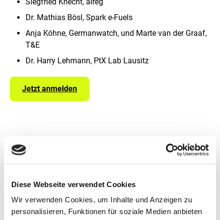
Siegfried Knecht, aireg
i
n
Dr. Mathias Bösl, Spark e-Fuels
e
Anja Köhne, Germanwatch, und Marte van der Graaf,
r
v
T&E
e
Dr. Harry Lehmann, PtX Lab Lausitz
r
g
r
Jetzt anmelden
ö
ß
e
r
t
e
n
D
Schnellinfo
a
r
PtX Lab Talk #9: Die neue Luftverkehrsabgabe:
s
Diese Webseite verwendet Cookies
Reicht die Lenkung aus?
t
Wir verwenden Cookies, um Inhalte und Anzeigen zu
e
PtX Lab Lausitz
l
personalisieren, Funktionen für soziale Medien anbieten