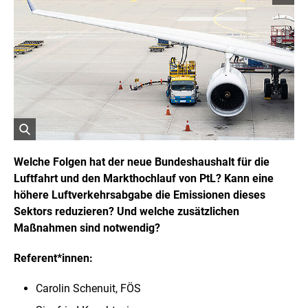
o
p
y
r
i
g
h
t
I
n
f
o
r
ö
m
a
f
Welche Folgen hat der neue Bundeshaushalt für die
t
f
Luftfahrt und den Markthochlauf von PtL? Kann eine
i
n
o
höhere Luftverkehrsabgabe die Emissionen dieses
e
n
t
Sektors reduzieren? Und welche zusätzlichen
e
n
B
Maßnahmen sind notwendig?
ö
i
f
l
f
Referent*innen:
d
n
i
e
Carolin Schenuit, FÖS
n
n
e