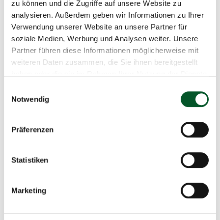
l
zu können und die Zugriffe auf unsere Website zu
u
29.02.2024
analysieren. Außerdem geben wir Informationen zu Ihrer
n
Verwendung unserer Website an unsere Partner für
g
09:00 Uhr
-
10:30 Uhr
soziale Medien, Werbung und Analysen weiter. Unsere
Partner führen diese Informationen möglicherweise mit
Online
weiteren Daten zusammen, die Sie ihnen bereitgestellt
haben oder die sie im Rahmen Ihrer Nutzung der Dienste
+49 355 47889 126
gesammelt haben.
Einwilligungsauswahl
E-Mail schreiben
Notwendig
Zum Kalender hinzufügen
Präferenzen
Aktuelle Veranstaltungen
Statistiken
26.11.2026 | CMT Messe Cottbus
Sustainable PtX Conference.
Marketing
From Crisis to Opportunity:
Scaling PtX Amid Global