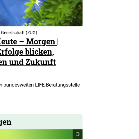
 Gesellschaft (ZUG)
Heute – Morgen |
folge blicken,
len und Zukunft
r bundesweiten LIFE-Beratungsstelle
gen
Copyright
©
Informationen