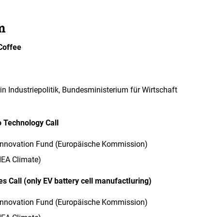
m
Coffee
rin Industriepolitik, Bundesministerium für Wirtschaft
o Technology Call
 Innovation Fund
(Europäische Kommission)
NEA Climate)
es Call (only EV battery cell manufactIuring)
 Innovation Fund (
Europäische Kommission)