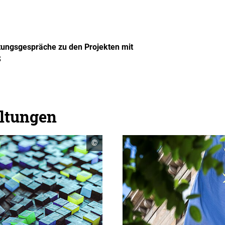
atungsgespräche zu den Projekten mit
S
altungen
Copyright
©
Informationen
öffnen