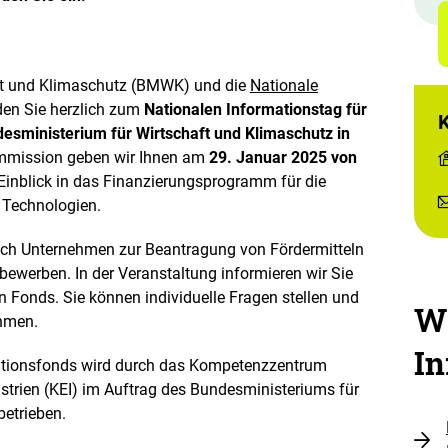
e
n
ft und Klimaschutz (BMWK) und die
Nationale
en Sie herzlich zum
Nationalen Informationstag für
esministerium für Wirtschaft und Klimaschutz in
mmission geben wir Ihnen am
29. Januar 2025 von
Einblick in das Finanzierungsprogramm für die
 Technologien.
ch Unternehmen zur Beantragung von Fördermitteln
werben. In der Veranstaltung informieren wir Sie
 Fonds. Sie können individuelle Fragen stellen und
We
ehmen.
In
vationsfonds wird durch das Kompetenzzentrum
strien (KEI) im Auftrag des Bundesministeriums für
betrieben.