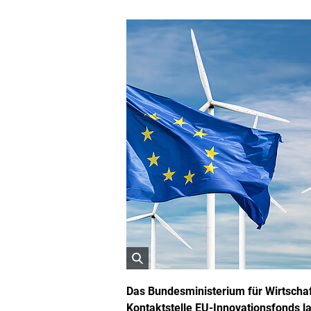
ö
f
Das Bundesministerium für Wirtscha
f
Kontaktstelle EU-Innovationsfonds la