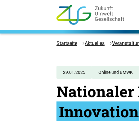
Zum
Hauptinhalt
springen
Logo
Zukunft
Umwelt
Startseite
Aktuelles
Veranstaltu
Gesellschaft
-
Zur
Startseite
29.01.2025
Online und BMWK
Nationaler
Innovatio