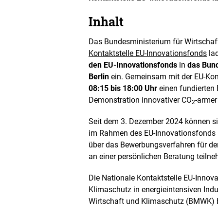
n
e
Inhalt
t
B
i
Das Bundesministerium für Wirtscha
l
Kontaktstelle EU-Innovationsfonds
lad
d
den EU-Innovationsfonds
in
das Bund
i
Berlin
ein. Gemeinsam mit der EU-Ko
n
e
08:15 bis 18:00 Uhr
einen fundierten 
i
Demonstration innovativer CO
-armer
2
n
e
Seit dem 3. Dezember 2024 können si
r
v
im Rahmen des EU-Innovationsfonds be
e
über das Bewerbungsverfahren für den
r
an einer persönlichen Beratung teiln
g
r
Die Nationale Kontaktstelle EU‑Inno
ö
ß
Klimaschutz in energieintensiven Indu
e
Wirtschaft und Klimaschutz (BMWK) 
r
t