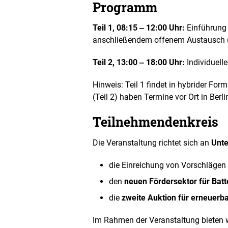
Programm
e
n
D
Teil 1, 08:15 ‒ 12:00 Uhr:
Einführung
a
anschließendem offenem Austausch (vo
r
s
Teil 2, 13:00 ‒ 18:00 Uhr:
Individuell
t
e
l
Hinweis: Teil 1 findet in hybrider Fo
l
(Teil 2) haben Termine vor Ort in Berl
u
n
Teilnehmendenkreis
g
Die Veranstaltung richtet sich an
Unt
die Einreichung von Vorschlägen
den
neuen Fördersektor für Batt
die
zweite Auktion für erneuerb
Im Rahmen der Veranstaltung bieten w