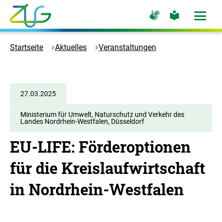
Zum
Zur
Zur
Hauptinhalt
Seite
Seite
Menü
für
für
öffne
springen
Logo
Gebärdensprache
leichte
Sprache
Zukunft
Startseite
Aktuelles
Veranstaltungen
Umwelt
Gesellschaft
-
Zur
27.03.2025
Startseite
Ministerium für Umwelt, Naturschutz und Verkehr des
Landes Nordrhein-Westfalen, Düsseldorf
EU-LIFE: Förderoptionen
für die Kreislaufwirtschaft
in Nordrhein-Westfalen