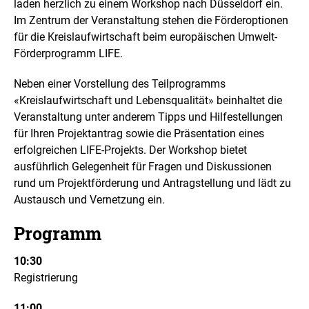
laden herzlich zu einem Workshop nach Düsseldorf ein.
i
e
Im Zentrum der Veranstaltung stehen die Förderoptionen
n
n
e
für die Kreislaufwirtschaft beim europäischen Umwelt-
i
Förderprogramm LIFE.
n
e
Neben einer Vorstellung des Teilprogramms
r
v
«Kreislaufwirtschaft und Lebensqualität» beinhaltet die
e
Veranstaltung unter anderem Tipps und Hilfestellungen
r
für Ihren Projektantrag sowie die Präsentation eines
g
erfolgreichen LIFE-Projekts. Der Workshop bietet
r
ö
ausführlich Gelegenheit für Fragen und Diskussionen
ß
rund um Projektförderung und Antragstellung und lädt zu
e
Austausch und Vernetzung ein.
r
t
Programm
e
n
D
10:30
a
Registrierung
r
s
11:00
t