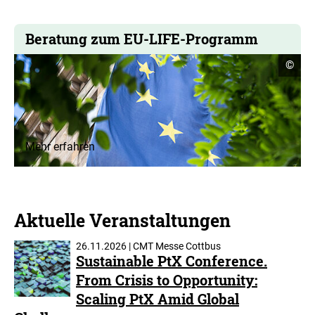
Beratung zum EU-LIFE-Programm
Copyr
©
Infor
öffne
Mehr erfahren
Aktuelle Veranstaltungen
26.11.2026 | CMT Messe Cottbus
Sustainable PtX Conference.
From Crisis to Opportunity:
Scaling PtX Amid Global