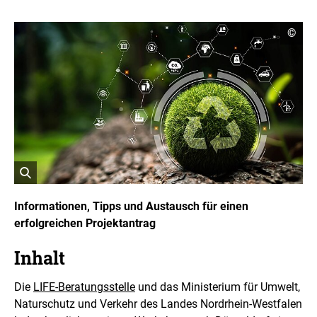
C
©
o
p
y
r
i
g
h
t
I
n
f
o
r
ö
m
a
f
Informationen, Tipps und Austausch für einen
t
f
erfolgreichen Projektantrag
i
n
o
e
n
Inhalt
t
e
n
B
ö
i
Die
LIFE-Beratungsstelle
und das Ministerium für Umwelt,
f
l
Naturschutz und Verkehr des Landes Nordrhein-Westfalen
f
d
n