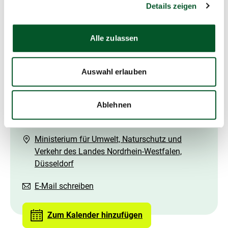
Details zeigen
Schnellinfo
EU-LIFE: Förderoptionen für die
Alle zulassen
Kreislaufwirtschaft in Nordrhein-Westfalen
LIFE-Beratungsstelle
Auswahl erlauben
27.03.2025
Ablehnen
10:30 Uhr
-
15:30 Uhr
Ministerium für Umwelt, Naturschutz und
Verkehr des Landes Nordrhein-Westfalen,
Düsseldorf
E-Mail schreiben
Zum Kalender hinzufügen