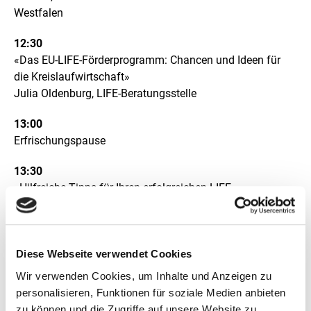
Westfalen
12:30
«Das EU-LIFE-Förderprogramm: Chancen und Ideen für
die Kreislaufwirtschaft»
Julia Oldenburg, LIFE-Beratungsstelle
13:00
Erfrischungspause
13:30
«Hilfreiche Tipps für Ihren erfolgreichen LIFE-
Projektantrag bei der EU»
(Vortrag in englischer Sprache)
Fabio Leone, CINEA – European Climate, Infrastructure
and Environment Executive Agency
Diese Webseite verwendet Cookies
14:00
Wir verwenden Cookies, um Inhalte und Anzeigen zu
«Ein gutes LIFE-Beispiel aus der Praxis: Nachhaltiges
personalisieren, Funktionen für soziale Medien anbieten
Reibmaterial-Recycling (Sustainable Friction Material
zu können und die Zugriffe auf unsere Website zu