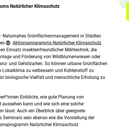
f
ums Natürlicher Klimaschutz
f
n
e
n
– Naturnahes Grünflächenmanagement in Städten
des
Aktionsprogramms Natürlicher Klimaschutz
.
den Einsatz insektenfreundlicher Mähtechnik, die
 Anlage und Förderung von Wildblumenwiesen oder
lanz- und Gehölzarten. So können urbane Grünflächen
e Lokalklima zu verbessern und Kohlenstoff zu
r biologische Vielfalt und menschliche Erholung zu
rt*innen Einblicke, wie gute Planung von
aussehen kann und wie sich eine solche
n lässt. Auch ein Überblick über geeignete
s Seminars sein ebenso wie die Vorstellung der
tionsprogramm Natürlicher Klimaschutz