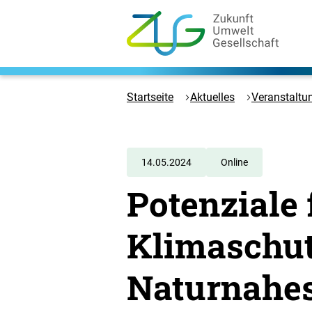
Zum
Hauptinhalt
springen
Logo
Zukunft
Umwelt
Startseite
Aktuelles
Veranstaltu
Gesellschaft
-
Zur
Startseite
14.05.2024
Online
Potenziale 
Klimaschut
Naturnahe