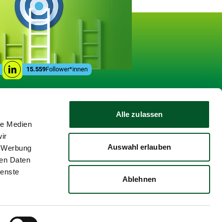
gen
Social
15.559
Follower*innen
Linkedin
Media
Links
Alle zulassen
le Medien
ir
Auswahl erlauben
, Werbung
ren Daten
ienste
Ablehnen