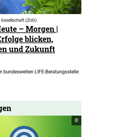
 Gesellschaft (ZUG)
Heute – Morgen |
folge blicken,
len und Zukunft
r bundesweiten LIFE-Beratungsstelle
gen
Copyright
©
Informationen
öffnen