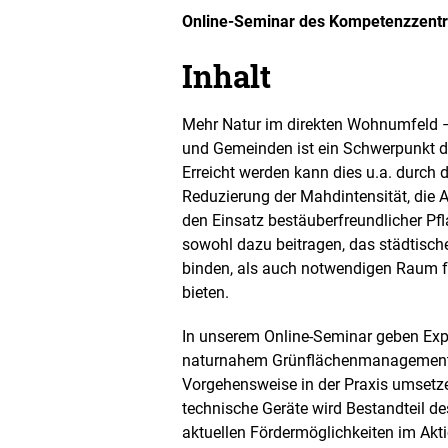
f
Online-Seminar des Kompetenzzentr
f
n
Inhalt
e
t
B
Mehr Natur im direkten Wohnumfeld 
i
und Gemeinden ist ein Schwerpunkt 
l
d
Erreicht werden kann dies u.a. durch 
i
Reduzierung der Mahdintensität, die
n
den Einsatz bestäuberfreundlicher Pf
e
sowohl dazu beitragen, das städtisch
i
n
binden, als auch notwendigen Raum fü
e
bieten.
r
v
In unserem Online-Seminar geben Expe
e
r
naturnahem Grünflächenmanagement 
g
Vorgehensweise in der Praxis umsetze
r
technische Geräte wird Bestandteil de
ö
aktuellen Fördermöglichkeiten im Ak
ß