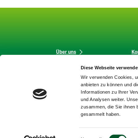
Unsere
Datenschutz
Über uns
Ko
Förderung
Me
Inhalte
und
Diese Webseite verwende
Strategische Aufgaben
Co
Barrierefreiheit
Wir verwenden Cookies, um
Themen
Da
anbieten zu können und di
Karriere
Im
Informationen zu Ihrer Ve
Meldungen
Bar
und Analysen weiter. Unse
Newsletter
Ba
zusammen, die Sie ihnen b
Si
gesammelt haben.
Einwilligungsauswahl