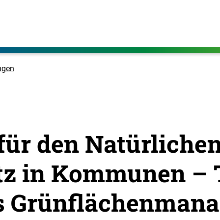
ngen
für den Natürliche
z in Kommunen – Te
s Grünflächenman