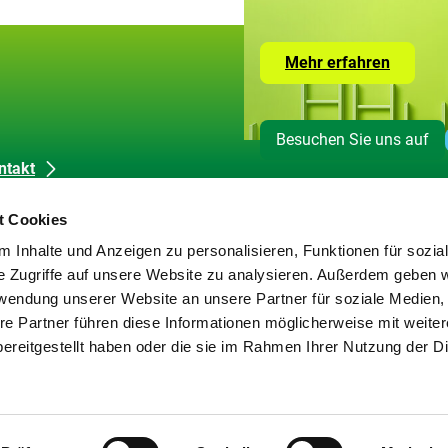
Zur
Mehr erfahren
Seite
mit
den
Leistun
Besuchen Sie uns auf
der
ZUG
ntakt
dienkontakt
t Cookies
okie-Erklärung
 Inhalte und Anzeigen zu personalisieren, Funktionen für sozia
tenschutz
e Zugriffe auf unsere Website zu analysieren. Außerdem geben w
pressum
rwendung unserer Website an unsere Partner für soziale Medien
rierefreiheit
re Partner führen diese Informationen möglicherweise mit weite
rriere melden
ereitgestellt haben oder die sie im Rahmen Ihrer Nutzung der D
temap