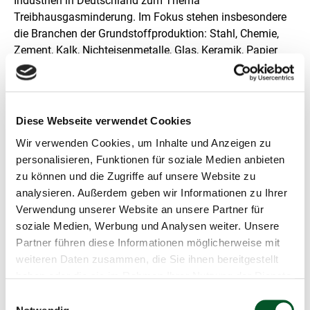
l
Industrien in Deutschland zum Thema
u
Treibhausgasminderung. Im Fokus stehen insbesondere
n
die Branchen der Grundstoffproduktion: Stahl, Chemie,
g
Zement, Kalk, Nichteisenmetalle, Glas, Keramik, Papier
und Zellstoff, Gießereien sowie weitere energieintensive
Industriesektoren.
Diese Webseite verwendet Cookies
Wir verwenden Cookies, um Inhalte und Anzeigen zu
personalisieren, Funktionen für soziale Medien anbieten
Schnellinfo
zu können und die Zugriffe auf unsere Website zu
analysieren. Außerdem geben wir Informationen zu Ihrer
KEI Podium: "Carbon Management – Wege,
Verwendung unserer Website an unsere Partner für
Chancen und Perspektiven"
soziale Medien, Werbung und Analysen weiter. Unsere
Partner führen diese Informationen möglicherweise mit
Kompetenzzentrum Klimaschutz in
weiteren Daten zusammen, die Sie ihnen bereitgestellt
energieintensiven Industrien (KEI)
haben oder die sie im Rahmen Ihrer Nutzung der Dienste
28.09.2023
gesammelt haben.
Einwilligungsauswahl