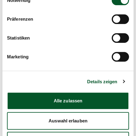
Notwendig
09:00 Uhr
-
16:00 Uhr
Online und Berlin
Präferenzen
Zukunft – Umwelt – Gesellschaft (ZUG)
gGmbH
Statistiken
Stresemannstraße 69-71
10963 Berlin
Marketing
+49 355 47889 174
E-Mail schreiben
Details zeigen
Zum Kalender hinzufügen
Alle zulassen
Aktuelle Veranstaltungen
Auswahl erlauben
26.11.2026 | CMT Messe Cottbus
Sustainable PtX Conference.