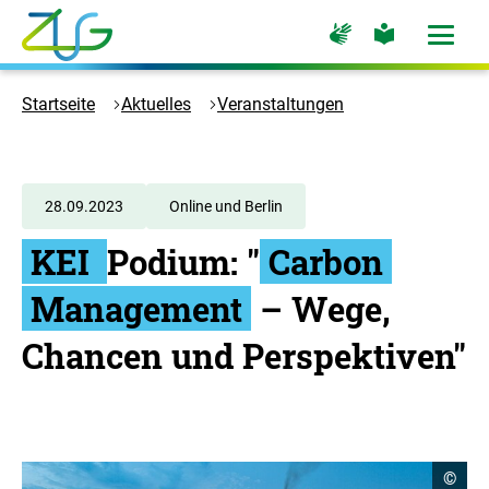
Zum
Zur
Zur
Hauptinhalt
Seite
Seite
Menü
für
für
öffne
springen
Logo
Gebärdensprache
leichte
Sprache
Zukunft
Startseite
Aktuelles
Veranstaltungen
Umwelt
Gesellschaft
-
Zur
28.09.2023
Online und Berlin
Startseite
KEI
Podium: "
Carbon
Management
– Wege,
Chancen und Perspektiven"
C
©