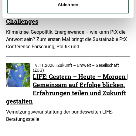
From Crisis to Opportunity:
Ablehnen
Scaling PtX Amid Global
Challenges
Klimakrise, Geopolitik, Energiewende – wie kann PtX die
Antwort sein? Zum ersten Mal bringt die Sustainable PtX
Conference Forschung, Politik und…
19.11.2026 | Zukunft – Umwelt – Gesellschaft
(ZUG)
LIFE: Gestern – Heute – Morgen |
Gemeinsam auf Erfolge blicken,
Erfahrungen teilen und Zukunft
gestalten
Vernetzungsveranstaltung der bundesweiten LIFE-
Beratungsstelle