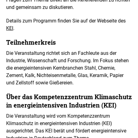
i
und gemeinsam zu diskutieren.
n
e
Details zum Programm finden Sie auf der Webseite des
r
v
KEI
.
e
r
Teilnehmerkreis
g
r
Die Veranstaltung richtet sich an Fachleute aus der
ö
Industrie, Wissenschaft und Forschung. Im Fokus stehen
ß
e
die energieintensiven Kernbranchen Stahl, Chemie,
r
Zement, Kalk, Nichteisenmetalle, Glas, Keramik, Papier
t
und Zellstoff sowie Gießereien.
e
n
Über das Kompetenzzentrum Klimaschutz
D
a
in energieintensiven Industrien (KEI)
r
s
Die Veranstaltung wird vom Kompetenzzentrum
t
Klimaschutz in energieintensiven Industrien (KEI)
e
ausgerichtet. Das KEI berät und fördert energieintensive
l