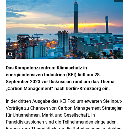
o
p
y
r
i
g
h
t
I
n
f
o
r
ö
m
a
f
Das Kompetenzzentrum Klimaschutz in
t
f
energieintensiven Industrien (KEI) lädt am 28.
i
n
o
September 2023 zur Diskussion rund um das Thema
e
n
t
„Carbon Management“ nach Berlin-Kreuzberg ein.
e
n
B
ö
i
In der dritten Ausgabe des KEI Podium erwarten Sie Input-
f
l
f
Vorträge zu Chancen von Carbon Management Strategien
d
n
für Unternehmen, Markt und Gesellschaft. In
i
e
n
n
Paneldiskussionen sind die Teilnehmenden eingeladen,
e
Fragen zum Thema direkt an die Referierenden zu richten