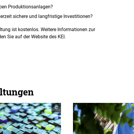
haben Produktionsanlagen?
zeit sichere und langfristige Investitionen?
tung ist kostenlos. Weitere Informationen zur
n Sie auf der Website des KEI.
altungen
Copyright
©
Informationen
öffnen