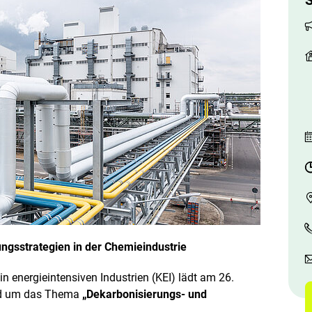
S
p
y
r
i
g
h
t
I
n
f
o
r
m
a
t
i
o
n
e
n
ö
f
ungsstrategien in der Chemieindustrie
f
n
e
energieintensiven Industrien (KEI) lädt am 26.
n
und um das Thema
„Dekarbonisierungs- und