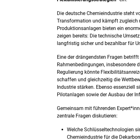
i
l
Die deutsche Chemieindustrie steht v
d
Transformation und kämpft zugleich 
i
Produktionsanlagen bieten ein enormes 
n
e
zeigen bereits: Die technische Umsetz
i
langfristig sicher und bezahlbar für 
n
e
Eine der drängendsten Fragen betrifft
r
v
Rahmenbedingungen, insbesondere die
e
Regulierung könnte Flexibilitätsanrei
r
schaffen und gleichzeitig die Wettbe
g
Industrie stärken. Ebenso essenziell s
r
ö
Pilotanlagen sowie der Ausbau der In
ß
e
Gemeinsam mit führenden Expert*innen
r
zentrale Fragen diskutieren:
t
e
Welche Schlüsseltechnologien sin
n
D
Chemieindustrie für die Dekarbon