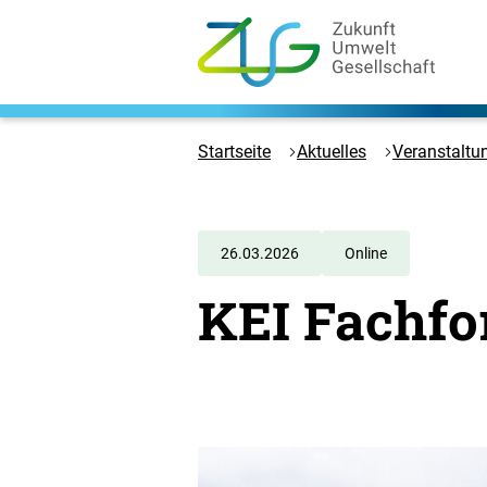
Zum
Hauptinhalt
springen
Logo
Zukunft
Umwelt
Startseite
Aktuelles
Veranstaltu
Gesellschaft
-
Zur
Startseite
26.03.2026
Online
KEI Fachf