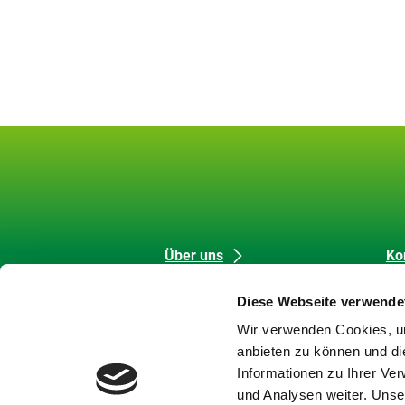
Unsere
Datenschutz
Über uns
Ko
Förderung
Me
Inhalte
und
Diese Webseite verwende
Strategische Aufgaben
Co
Barrierefreiheit
Wir verwenden Cookies, um
Themen
Da
anbieten zu können und di
Karriere
Im
Informationen zu Ihrer Ve
Meldungen
Bar
und Analysen weiter. Unse