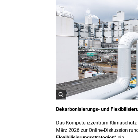
ö
f
Dekarbonisierungs- und Flexibilisier
f
n
Das Kompetenzzentrum Klimaschutz in 
e
März 2026 zur Online-Diskussion r
t
B
Flexibilisierungsstrategien“
ein.