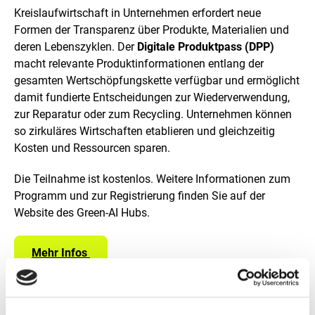
e
n
n
Kreislaufwirtschaft in Unternehmen erfordert neue
e
Formen der Transparenz über Produkte, Materialien und
i
deren Lebenszyklen. Der
Digitale Produktpass (DPP)
n
macht relevante Produktinformationen entlang der
e
r
gesamten Wertschöpfungskette verfügbar und ermöglicht
v
damit fundierte Entscheidungen zur Wiederverwendung,
e
zur Reparatur oder zum Recycling. Unternehmen können
r
so zirkuläres Wirtschaften etablieren und gleichzeitig
g
r
Kosten und Ressourcen sparen.
ö
ß
Die Teilnahme ist kostenlos. Weitere Informationen zum
e
Programm und zur Registrierung finden Sie auf der
r
t
Website des Green-AI Hubs.
e
n
D
Mehr Infos
a
r
s
t