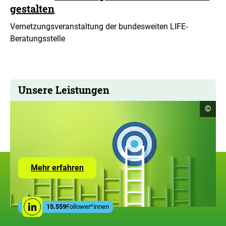
gestalten
Vernetzungsveranstaltung der bundesweiten LIFE-
Beratungsstelle
Unsere Leistungen
Copyr
©
Infor
öffne
Zur
Mehr erfahren
Seite
mit
den
Leistungen
Social
der
15.559
Follower*innen
Linkedin
Media
ZUG