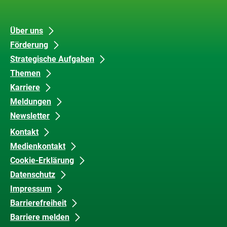
Links
Unsere
Datenschutz
Über uns
Förderung
Inhalte
und
Strategische Aufgaben
Barrierefreiheit
Themen
Karriere
Meldungen
Newsletter
Kontakt
Medienkontakt
Cookie-Erklärung
Datenschutz
Impressum
Barrierefreiheit
Barriere melden