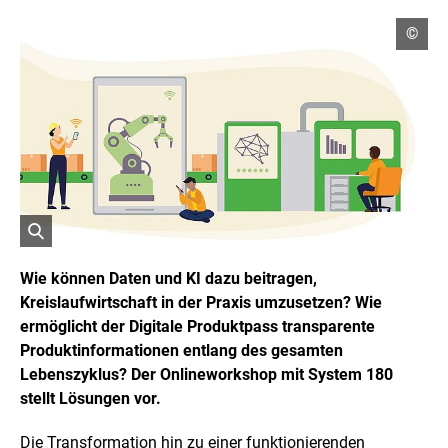
C
©
o
p
y
r
i
g
h
t
I
n
f
o
r
ö
m
a
f
Wie können Daten und KI dazu beitragen,
t
f
Kreislaufwirtschaft in der Praxis umzusetzen? Wie
i
n
o
ermöglicht der Digitale Produktpass transparente
e
n
t
Produktinformationen entlang des gesamten
e
n
B
Lebenszyklus? Der Onlineworkshop mit System 180
ö
i
stellt Lösungen vor.
f
l
f
d
n
Die Transformation hin zu einer funktionierenden
i