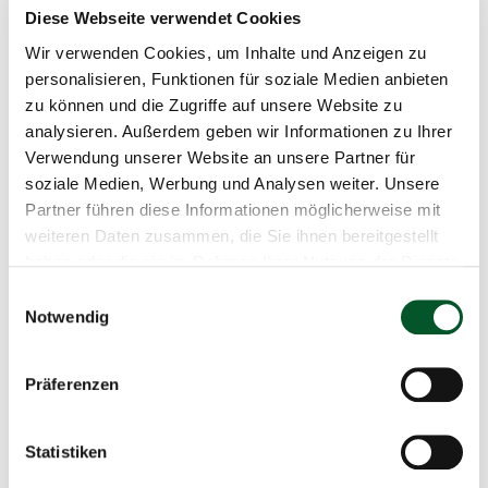
e
Diese Webseite verwendet Cookies
l
l
Wir verwenden Cookies, um Inhalte und Anzeigen zu
Schnellinfo
u
personalisieren, Funktionen für soziale Medien anbieten
n
Green-AI Hub-Workshop: Wie DPP und KI
zu können und die Zugriffe auf unsere Website zu
g
zirkuläre Entscheidungen ermöglichen
analysieren. Außerdem geben wir Informationen zu Ihrer
Verwendung unserer Website an unsere Partner für
Green-AI Hub
soziale Medien, Werbung und Analysen weiter. Unsere
Partner führen diese Informationen möglicherweise mit
14.04.2026
weiteren Daten zusammen, die Sie ihnen bereitgestellt
haben oder die sie im Rahmen Ihrer Nutzung der Dienste
09:00 Uhr
-
09:45 Uhr
gesammelt haben.
Einwilligungsauswahl
Online
Notwendig
+49 30 72618 1753
Präferenzen
E-Mail schreiben
Statistiken
Zum Kalender hinzufügen