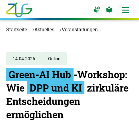
Zum
Zur
Zur
Hauptinhalt
Seite
Seite
Menü
für
für
öffne
springen
Logo
Gebärdensprache
leichte
Sprache
Zukunft
Startseite
Aktuelles
Veranstaltungen
Umwelt
Gesellschaft
-
Zur
14.04.2026
Online
Startseite
Green-AI Hub
-Workshop:
Wie
DPP und KI
zirkuläre
Entscheidungen
ermöglichen