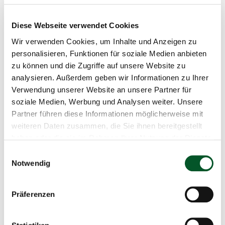
l
u
n
connecticum
Diese Webseite verwendet Cookies
g
Wir verwenden Cookies, um Inhalte und Anzeigen zu
25.04.2024
personalisieren, Funktionen für soziale Medien anbieten
10:00 Uhr
-
16:00 Uhr
zu können und die Zugriffe auf unsere Website zu
analysieren. Außerdem geben wir Informationen zu Ihrer
Berlin Central Hall
Verwendung unserer Website an unsere Partner für
soziale Medien, Werbung und Analysen weiter. Unsere
Partner führen diese Informationen möglicherweise mit
Zum Kalender hinzufügen
weiteren Daten zusammen, die Sie ihnen bereitgestellt
haben oder die sie im Rahmen Ihrer Nutzung der Dienste
gesammelt haben.
Einwilligungsauswahl
ZUG Karriere
Notwendig
Copyr
©
Infor
öffne
Präferenzen