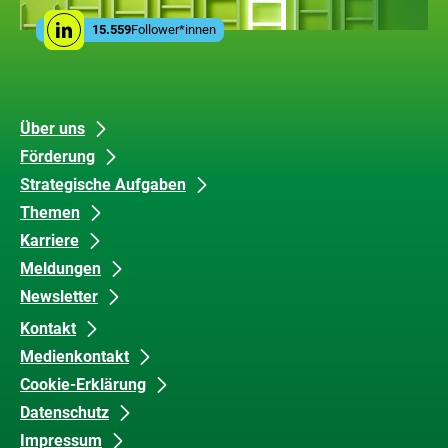
Leistungen
Social
der
15.559
Follower*innen
Linkedin
Media
ZUG
Links
Unsere
Datenschutz
Über uns
Förderung
Inhalte
und
Strategische Aufgaben
Barrierefreiheit
Themen
Karriere
Meldungen
Newsletter
Kontakt
Medienkontakt
Cookie-Erklärung
Datenschutz
Impressum