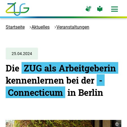
Zum
Zur
Zur
Hauptinhalt
Seite
Seite
Menü
für
für
öffne
springen
Logo
Gebärdensprache
leichte
Sprache
Zukunft
Startseite
Aktuelles
Veranstaltungen
Umwelt
Gesellschaft
-
Zur
25.04.2024
Startseite
Die
ZUG als Arbeitgeberin
kennenlernen bei der
­­
Connecticum
in Berlin
C
©