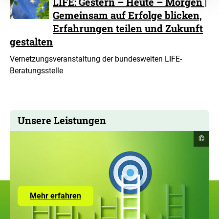
LIFE: Gestern – Heute – Morgen |
Gemeinsam auf Erfolge blicken,
Erfahrungen teilen und Zukunft
gestalten
Vernetzungsveranstaltung der bundesweiten LIFE-
Beratungsstelle
Unsere Leistungen
Copyr
©
Infor
öffne
Zur
Mehr erfahren
Seite
mit
den