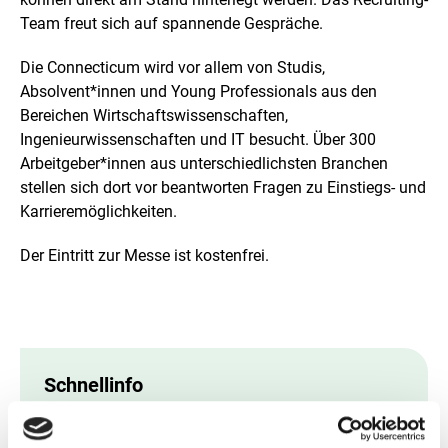
i
Team freut sich auf spannende Gespräche.
n
e
Die Connecticum wird vor allem von Studis,
r
v
Absolvent*innen und Young Professionals aus den
e
Bereichen Wirtschaftswissenschaften,
r
Ingenieurwissenschaften und IT besucht. Über 300
g
r
Arbeitgeber*innen aus unterschiedlichsten Branchen
ö
stellen sich dort vor beantworten Fragen zu Einstiegs- und
ß
Karrieremöglichkeiten.
e
r
Der Eintritt zur Messe ist kostenfrei.
t
e
n
D
a
r
s
Schnellinfo
t
e
Die ZUG als Arbeitgeberin kennenlernen bei der
l
­­Connecticum in Berlin