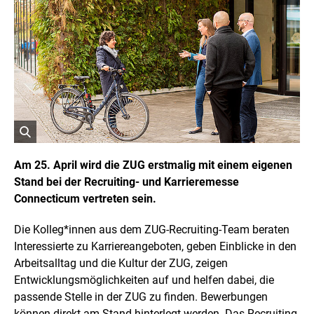
o
p
y
r
i
g
h
t
I
n
f
o
r
ö
m
a
f
Am 25. April wird die ZUG erstmalig mit einem eigenen
t
f
Stand bei der Recruiting- und Karrieremesse
i
n
o
Connecticum vertreten sein.
e
n
t
e
n
B
Die Kolleg*innen aus dem ZUG-Recruiting-Team beraten
ö
i
Interessierte zu Karriereangeboten, geben Einblicke in den
f
l
f
Arbeitsalltag und die Kultur der ZUG, zeigen
d
n
Entwicklungsmöglichkeiten auf und helfen dabei, die
i
e
n
n
passende Stelle in der ZUG zu finden. Bewerbungen
e
können direkt am Stand hinterlegt werden. Das Recruiting-