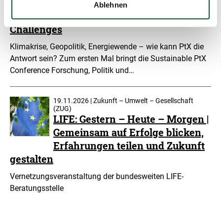
From Crisis to Opportunity:
Ablehnen
Scaling PtX Amid Global
Challenges
Klimakrise, Geopolitik, Energiewende – wie kann PtX die
Antwort sein? Zum ersten Mal bringt die Sustainable PtX
Conference Forschung, Politik und…
19.11.2026 | Zukunft – Umwelt – Gesellschaft
(ZUG)
LIFE: Gestern – Heute – Morgen |
Gemeinsam auf Erfolge blicken,
Erfahrungen teilen und Zukunft
gestalten
Vernetzungsveranstaltung der bundesweiten LIFE-
Beratungsstelle