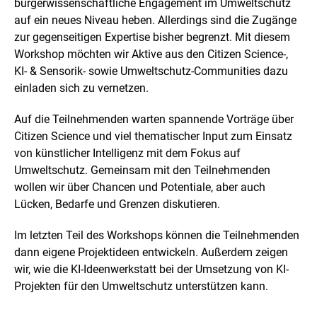
bürgerwissenschaftliche Engagement im Umweltschutz
e
r
auf ein neues Niveau heben. Allerdings sind die Zugänge
v
zur gegenseitigen Expertise bisher begrenzt. Mit diesem
e
Workshop möchten wir Aktive aus den
Citizen Science
-,
r
KI- & Sensorik- sowie Umweltschutz-Communities dazu
g
r
einladen sich zu vernetzen.
ö
ß
Auf die Teilnehmenden warten spannende Vorträge über
e
Citizen Science
und viel thematischer Input zum Einsatz
r
t
von künstlicher Intelligenz mit dem Fokus auf
e
Umweltschutz. Gemeinsam mit den Teilnehmenden
n
wollen wir über Chancen und Potentiale, aber auch
D
Lücken, Bedarfe und Grenzen diskutieren.
a
r
s
Im letzten Teil des Workshops können die Teilnehmenden
t
dann eigene Projektideen entwickeln. Außerdem zeigen
e
wir, wie die KI-Ideenwerkstatt bei der Umsetzung von KI-
l
Projekten für den Umweltschutz unterstützen kann.
l
u
n