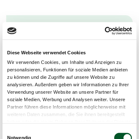
g
Schnellinfo
Citizen Science und KI im Umweltschutz
KI-Ideenwerkstatt für Umweltschutz
Diese Webseite verwendet Cookies
Wir verwenden Cookies, um Inhalte und Anzeigen zu
22.09.2023
personalisieren, Funktionen für soziale Medien anbieten
zu können und die Zugriffe auf unsere Website zu
14:00 Uhr
-
18:00 Uhr
analysieren. Außerdem geben wir Informationen zu Ihrer
Museum für Naturkunde, Invalidenstraße 43,
Verwendung unserer Website an unsere Partner für
10115 Berlin (Raum noch nicht bekannt)
soziale Medien, Werbung und Analysen weiter. Unsere
Partner führen diese Informationen möglicherweise mit
+49 30 72618 0959
weiteren Daten zusammen, die Sie ihnen bereitgestellt
haben oder die sie im Rahmen Ihrer Nutzung der Dienste
E-Mail schreiben
gesammelt haben.
Einwilligungsauswahl
Notwendig