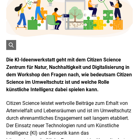
r
i
g
h
t
I
n
f
o
r
ö
m
a
f
Die KI-Ideenwerkstatt geht mit dem Citizen Science
t
f
Zentrum für Natur, Nachhaltigkeit und Digitalisierung in
i
n
o
dem Workshop den Fragen nach, wie bedeutsam Citizen
e
n
t
Science im Umweltschutz ist und welche Rolle
e
n
B
künstliche Intelligenz dabei spielen kann.
ö
i
f
l
f
Citizen Science
leistet wertvolle Beiträge zum Erhalt von
d
n
Artenvielfalt und Lebensräumen und ist im Umweltschutz
i
e
n
n
durch ehrenamtliches Engagement seit langem etabliert.
e
Der Einsatz neuer Technologien rund um Künstliche
i
Intelligenz (KI) und Sensorik kann das
n