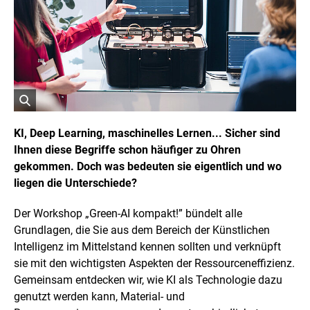
r
i
g
h
t
I
n
f
o
r
ö
m
a
f
KI, Deep Learning, maschinelles Lernen... Sicher sind
t
f
Ihnen diese Begriffe schon häufiger zu Ohren
i
n
o
gekommen. Doch was bedeuten sie eigentlich und wo
e
n
t
liegen die Unterschiede?
e
n
B
ö
i
Der Workshop „
Green-AI
kompakt!” bündelt alle
f
l
f
Grundlagen, die Sie aus dem Bereich der Künstlichen
d
n
Intelligenz im Mittelstand kennen sollten und verknüpft
i
e
n
n
sie mit den wichtigsten Aspekten der Ressourceneffizienz.
e
Gemeinsam entdecken wir, wie KI als Technologie dazu
i
genutzt werden kann, Material- und
n