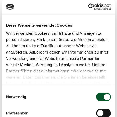
g
Green-AI Hub
30.08.2023
Diese Webseite verwendet Cookies
Wir verwenden Cookies, um Inhalte und Anzeigen zu
09:30 Uhr
-
12:30 Uhr
personalisieren, Funktionen für soziale Medien anbieten
Online
zu können und die Zugriffe auf unsere Website zu
analysieren. Außerdem geben wir Informationen zu Ihrer
+49 30 72618 1753
Verwendung unserer Website an unsere Partner für
soziale Medien, Werbung und Analysen weiter. Unsere
E-Mail schreiben
Partner führen diese Informationen möglicherweise mit
weiteren Daten zusammen, die Sie ihnen bereitgestellt
Zum Kalender hinzufügen
haben oder die sie im Rahmen Ihrer Nutzung der Dienste
gesammelt haben.
Einwilligungsauswahl
Notwendig
Green AI-Hub
Präferenzen
Copyr
©