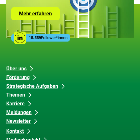
Zur
Mehr erfahren
Seite
mit
den
Leistungen
Social
der
15.559
Follower*innen
Linkedin
Media
ZUG
Links
Unsere
Datenschutz
Über uns
Förderung
Inhalte
und
Strategische Aufgaben
Barrierefreiheit
Themen
Karriere
Meldungen
Newsletter
Kontakt
Medienkontakt