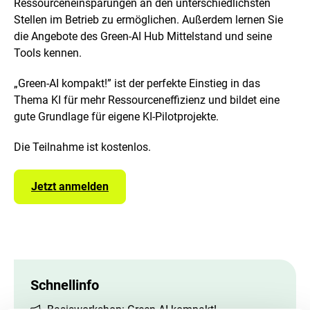
Ressourceneinsparungen an den unterschiedlichsten
e
r
Stellen im Betrieb zu ermöglichen. Außerdem lernen Sie
v
die Angebote des
Green-AI Hub
Mittelstand und seine
e
Tools
kennen.
r
g
r
„
Green-AI
kompakt!” ist der perfekte Einstieg in das
ö
Thema KI für mehr Ressourceneffizienz und bildet eine
ß
gute Grundlage für eigene KI-Pilotprojekte.
e
r
Die Teilnahme ist kostenlos.
t
e
n
Jetzt anmelden
D
a
r
s
t
e
l
l
Schnellinfo
u
n
Basisworkshop: Green-AI kompakt!