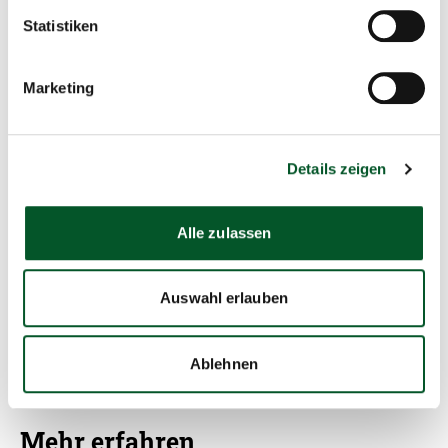
Statistiken
Kontakt
Franziska Riehmann
Marketing
Veranstaltungsmanagerin
Kompetenzzentrum Klimaschutz in
Details zeigen
energieintensiven Industrien (KEI)
Karl-Liebknecht-Straße 33
Alle zulassen
03046 Cottbus
0355 47889-136
Auswahl erlauben
E-Mail schreiben
Ablehnen
Mehr erfahren