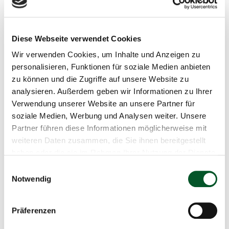
Schnellinfo
Diese Webseite verwendet Cookies
5. KEI Fachforum Glas
Wir verwenden Cookies, um Inhalte und Anzeigen zu
personalisieren, Funktionen für soziale Medien anbieten
Kompetenzentrum Klimaschutz in
zu können und die Zugriffe auf unsere Website zu
energieintensiven Industrien (KEI)
analysieren. Außerdem geben wir Informationen zu Ihrer
Verwendung unserer Website an unsere Partner für
19.02.2025
soziale Medien, Werbung und Analysen weiter. Unsere
14:00 Uhr
-
16:00 Uhr
Partner führen diese Informationen möglicherweise mit
weiteren Daten zusammen, die Sie ihnen bereitgestellt
Online
haben oder die sie im Rahmen Ihrer Nutzung der Dienste
gesammelt haben.
Einwilligungsauswahl
E-Mail schreiben
Notwendig
Zum Kalender hinzufügen
Präferenzen