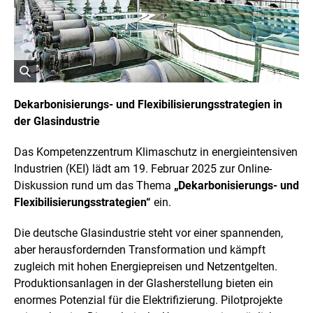
h
t
I
n
f
o
r
ö
m
a
f
Dekarbonisierungs- und Flexibilisierungsstrategien in
t
f
der Glasindustrie
i
n
o
e
n
Das Kompetenzzentrum Klimaschutz in energieintensiven
t
e
n
B
Industrien (KEI) lädt am 19. Februar 2025 zur Online-
ö
i
Diskussion rund um das Thema
„Dekarbonisierungs- und
f
l
f
Flexibilisierungsstrategien“
ein.
d
n
i
e
Die deutsche Glasindustrie steht vor einer spannenden,
n
n
e
aber herausfordernden Transformation und kämpft
i
zugleich mit hohen Energiepreisen und Netzentgelten.
n
Produktionsanlagen in der Glasherstellung bieten ein
e
enormes Potenzial für die Elektrifizierung. Pilotprojekte
r