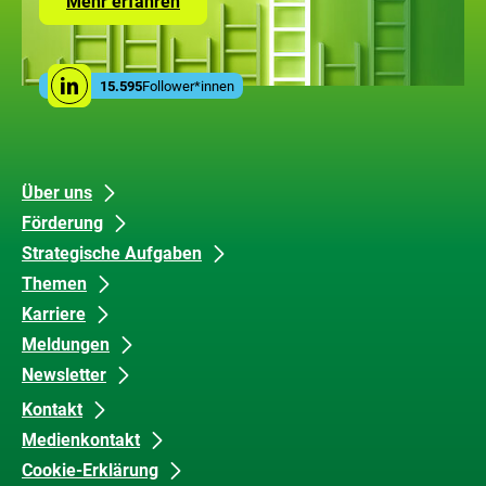
Zur
Mehr erfahren
Seite
mit
den
Leistungen
Social
der
15.595
Follower*innen
Linkedin
Media
ZUG
Links
Unsere
Datenschutz
Über uns
Förderung
Inhalte
und
Strategische Aufgaben
Barrierefreiheit
Themen
Karriere
Meldungen
Newsletter
Kontakt
Medienkontakt
Cookie-Erklärung