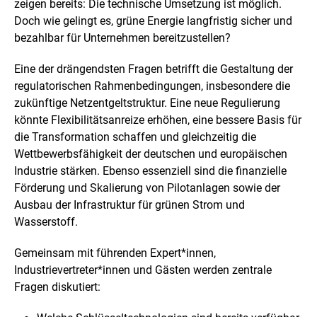
v
zeigen bereits: Die technische Umsetzung ist möglich.
e
Doch wie gelingt es, grüne Energie langfristig sicher und
r
bezahlbar für Unternehmen bereitzustellen?
g
r
ö
Eine der drängendsten Fragen betrifft die Gestaltung der
ß
regulatorischen Rahmenbedingungen, insbesondere die
e
zukünftige Netzentgeltstruktur. Eine neue Regulierung
r
könnte Flexibilitätsanreize erhöhen, eine bessere Basis für
t
e
die Transformation schaffen und gleichzeitig die
n
Wettbewerbsfähigkeit der deutschen und europäischen
D
Industrie stärken. Ebenso essenziell sind die finanzielle
a
Förderung und Skalierung von Pilotanlagen sowie der
r
s
Ausbau der Infrastruktur für grünen Strom und
t
Wasserstoff.
e
l
Gemeinsam mit führenden Expert*innen,
l
u
Industrievertreter*innen und Gästen werden zentrale
n
Fragen diskutiert:
g