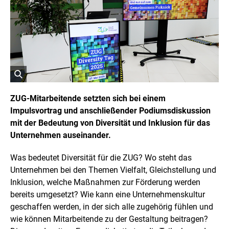
r
i
g
h
t
I
n
f
o
r
ö
m
a
f
ZUG-Mitarbeitende setzten sich bei einem
t
f
Impulsvortrag und anschließender Podiumsdiskussion
i
n
o
mit der Bedeutung von Diversität und Inklusion für das
e
n
t
Unternehmen auseinander.
e
n
B
ö
i
Was bedeutet Diversität für die ZUG? Wo steht das
f
l
f
Unternehmen bei den Themen Vielfalt, Gleichstellung und
d
n
Inklusion, welche Maßnahmen zur Förderung werden
i
e
n
n
bereits umgesetzt? Wie kann eine Unternehmenskultur
e
geschaffen werden, in der sich alle zugehörig fühlen und
i
wie können Mitarbeitende zu der Gestaltung beitragen?
n