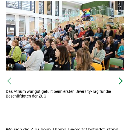
g
Copyr
©
Infor
öffne
öffnet
Bild
Vorheriges
Nä
in
einer
Das Atrium war gut gefüllt beim ersten Diversity-Tag für die
vergrößerten
Beschäftigten der ZUG.
Darstellung
Wo sich die ZUG beim Thema Diversität befindet, stand