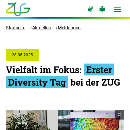
Zum
Zur
Zur
Hauptinhalt
Seite
Seite
Menü
für
für
öffne
springen
Logo
Gebärdensprache
leichte
Sprache
Zukunft
Startseite
Aktuelles
Meldungen
Umwelt
Gesellschaft
-
Zur
28.05.2025
Startseite
Vielfalt im Fokus:
Erster
Diversity Tag
bei der ZUG
C
©
o
p
y