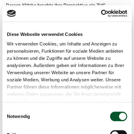
Doreen Klitzke brachte ihre Perspektive als ZUG-
Gleichstellungsbeauftragte ein, nannte gesetzliche
Grundlagen und gab Tipps und für Mitarbeitende. Die
ZUG dabei zu unterstützen, strukturelle Benachteiligung
abzubauen, sei ihr wichtig. Nicht nur im Hinblick auf
Diese Webseite verwendet Cookies
Geschlechtergerechtigkeit, sondern auch mit Blick auf die
Wir verwenden Cookies, um Inhalte und Anzeigen zu
intersektionale Perspektive, also die
personalisieren, Funktionen für soziale Medien anbieten
Mehrfachdiskriminierung.
zu können und die Zugriffe auf unsere Website zu
analysieren. Außerdem geben wir Informationen zu Ihrer
Katja Frank betonte, als Inklusionsbeauftrage, dass die
Verwendung unserer Website an unsere Partner für
ZUG daran arbeite, den Anteil an Beschäftigten mit
soziale Medien, Werbung und Analysen weiter. Unsere
Schwerbehinderung oder ihnen gleichgestellten
Partner führen diese Informationen möglicherweise mit
Mitarbeitenden zu erhöhen und dies auch in einer
weiteren Daten zusammen, die Sie ihnen bereitgestellt
Inklusionsvereinbarung festgeschrieben habe.
haben oder die sie im Rahmen Ihrer Nutzung der Dienste
gesammelt haben.
Einwilligungsauswahl
Die Veranstaltung wurde vom ehrenamtlichen Diversitäts-
Notwendig
Netzwerk angeregt. Als Vertreterin des Netzwerks
unterstrich Josephine Bürgel, sie sei froh, dass das
Thema in der ZUG bereits eine sichtbare Wertschätzung