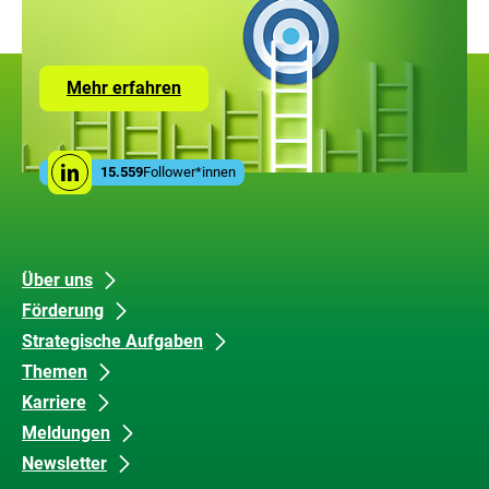
Zur
Mehr erfahren
Seite
mit
den
Leistungen
Social
der
15.559
Follower*innen
Linkedin
Media
ZUG
Links
Unsere
Datenschutz
Über uns
Förderung
Inhalte
und
Strategische Aufgaben
Barrierefreiheit
Themen
Karriere
Meldungen
Newsletter