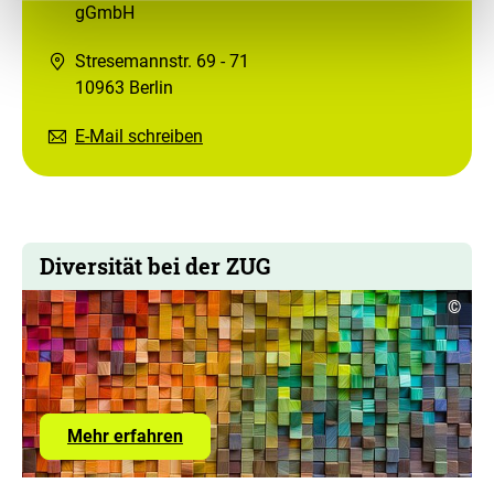
gGmbH
Stresemannstr. 69 - 71
10963 Berlin
E-Mail schreiben
Diversität bei der ZUG
Copyr
©
Infor
öffne
Link
Mehr erfahren
zur
Unterseite
zum