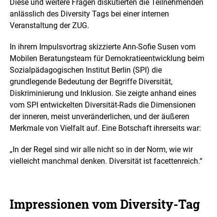
Diese und weitere Fragen diskutierten die Teilnehmenden
e
r
anlässlich des
Diversity
Tags bei einer internen
v
Veranstaltung der ZUG.
e
r
In ihrem Impulsvortrag skizzierte Ann-Sofie Susen vom
g
r
Mobilen Beratungsteam für Demokratieentwicklung beim
ö
Sozialpädagogischen Institut Berlin (SPI) die
ß
grundlegende Bedeutung der Begriffe Diversität,
e
Diskriminierung und Inklusion. Sie zeigte anhand eines
r
t
vom SPI entwickelten Diversität-Rads die Dimensionen
e
der inneren, meist unveränderlichen, und der äußeren
n
Merkmale von Vielfalt auf. Eine Botschaft ihrerseits war:
D
a
„In der Regel sind wir alle nicht so in der Norm, wie wir
r
s
vielleicht manchmal denken. Diversität ist facettenreich.“
t
e
l
l
Impressionen vom Diversity-Tag
u
n