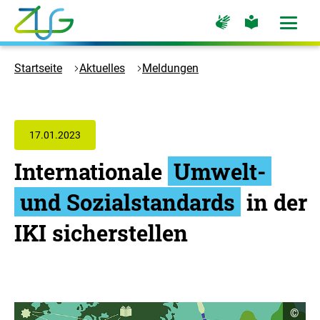
Zum
Zur
Zur
Hauptinhalt
Seite
Seite
Menü
für
für
öffne
springen
Logo
Gebärdensprache
leichte
Sprache
Zukunft
Startseite
Aktuelles
Meldungen
Umwelt
Gesellschaft
-
Zur
17.01.2023
Startseite
Internationale
Umwelt-
und Sozialstandards
in der
IKI sicherstellen
C
©