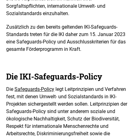
i
Sorgfaltspflichten, internationale Umwelt- und
n
Sozialstandards einzuhalten.
e
r
v
Zusätzlich zu den bereits geltenden IKI-
Safeguards
-
e
Standards treten für die IKI daher zum 15. Januar 2023
r
eine
Safeguards
-
Policy
und Ausschlusskriterien für das
g
gesamte Förderprogramm in Kraft.
r
ö
ß
e
r
Die IKI-Safeguards-Policy
t
e
Die
Safeguards-Policy
legt Leitprinzipien und Verfahren
n
fest, mit denen Umwelt- und Sozialstandards in IKI-
D
a
Projekten sichergestellt werden sollen. Leitprinzipien der
r
Safeguards
-
Policy
sind unter anderem soziale und
s
ökologische Nachhaltigkeit, Schutz der Biodiversität,
t
Respekt für internationale Menschenrechte und
e
l
Arbeitsrechte, Diskriminierungsfreiheit sowie die