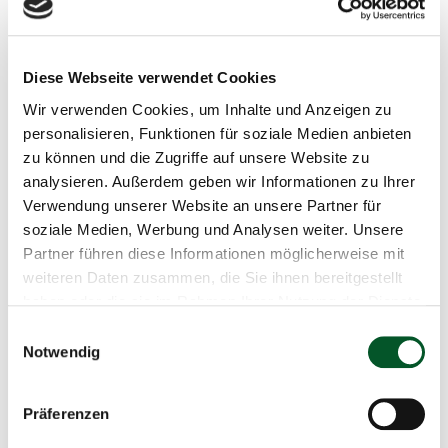
biologischen Vielfalt oder des kulturellen Erbes (AK 1
und 7).
Zwangsarbeit, schädliche Kinderarbeit,
Diese Webseite verwendet Cookies
Zwangsumsiedlungen, Aktivitäten mit Auswirkungen
Wir verwenden Cookies, um Inhalte und Anzeigen zu
auf indigenen Völker ohne entsprechende
personalisieren, Funktionen für soziale Medien anbieten
Konsultation (AK 2, 4 und 5).
zu können und die Zugriffe auf unsere Website zu
analysieren. Außerdem geben wir Informationen zu Ihrer
Zudem gibt es Themen, die als zu riskant betrachtet
Verwendung unserer Website an unsere Partner für
werden, um eine Einhaltung hoher Umwelt- und
soziale Medien, Werbung und Analysen weiter. Unsere
Sozialstandards gewährleisten zu können und die daher
Partner führen diese Informationen möglicherweise mit
von einer Förderung ausgeschlossen sind.
weiteren Daten zusammen, die Sie ihnen bereitgestellt
haben oder die sie im Rahmen Ihrer Nutzung der Dienste
Darunter fallen zum Beispiel
gesammelt haben.
Einwilligungsauswahl
Aktivitäten, die mit der Zerstörung besonders
Notwendig
schützenswerter Gebiete/¬Ökosysteme und mit der
Abholzung von Primärwäldern (AK 9 und 12) in
Präferenzen
Verbindung stehen