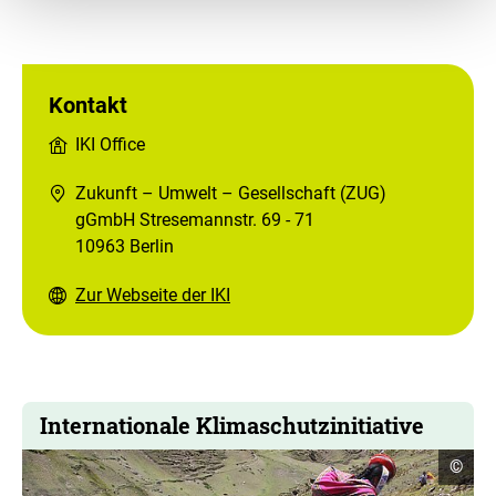
Kontakt
IKI Office
Zukunft – Umwelt – Gesellschaft (ZUG)
gGmbH Stresemannstr. 69 - 71
10963 Berlin
Zur Webseite der IKI
Internationale Klimaschutzinitiative
Copyr
©
Infor