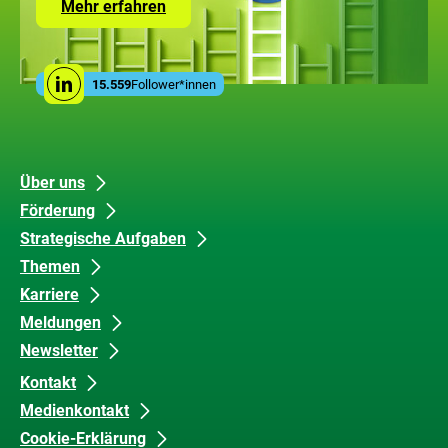
Zur
Mehr erfahren
Seite
mit
den
Leistungen
Social
der
15.559
Follower*innen
Linkedin
Media
ZUG
Links
Unsere
Datenschutz
Über uns
Förderung
Inhalte
und
Strategische Aufgaben
Barrierefreiheit
Themen
Karriere
Meldungen
Newsletter
Kontakt
Medienkontakt
Cookie-Erklärung