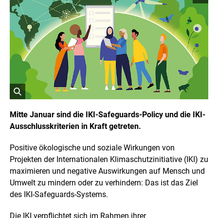
o
p
y
r
i
g
h
t
I
n
f
o
r
ö
m
a
f
Mitte Januar sind die IKI-Safeguards-Policy und die IKI-
t
f
Ausschlusskriterien in Kraft getreten.
i
n
o
e
n
Positive ökologische und soziale Wirkungen von
t
e
n
B
Projekten der Internationalen Klimaschutzinitiative (IKI) zu
ö
i
maximieren und negative Auswirkungen auf Mensch und
f
l
f
Umwelt zu mindern oder zu verhindern: Das ist das Ziel
d
n
des IKI-
Safeguards
-Systems.
i
e
n
n
e
Die IKI verpflichtet sich im Rahmen ihrer