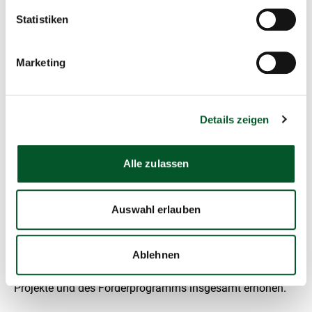
Einführung/Ausbreitung invasiver Arten, Neophyten
oder Neozoen (AK 10 und 11)
Statistiken
Produktion, Handel oder Nutzung von bestimmten
Pestizidwirkstoffen und Totalherbiziden, von
Marketing
radioaktivem Material und von Asbest (AK 14, 16 und
17).
Details zeigen
Mehr Wirksamkeit und
Alle zulassen
Transparenz für alle Beteiligten
Durch die Anwendung der
Safeguards-Policy
und der
Auswahl erlauben
Ausschlusskriterien werden Aufgabenbereiche und
Verantwortlichkeiten klar zugewiesen, Verfahren und
Prozesse strukturiert und Konsequenzen definiert werden.
Ablehnen
Dadurch werden sich Qualität, Kohärenz und Effizienz der
Projekte und des Förderprogramms insgesamt erhöhen.