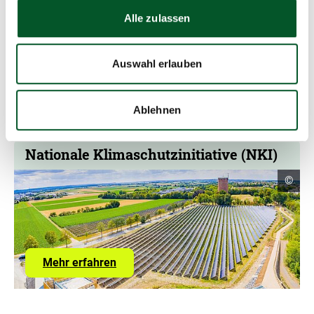
Nationale Klimaschutzinitiative (NKI)
Alle zulassen
+49 30 72618 0330
Auswahl erlauben
E-Mail schreiben
Ablehnen
Nationale Klimaschutzinitiative (NKI)
Copyr
©
Infor
öffne
Mehr erfahren