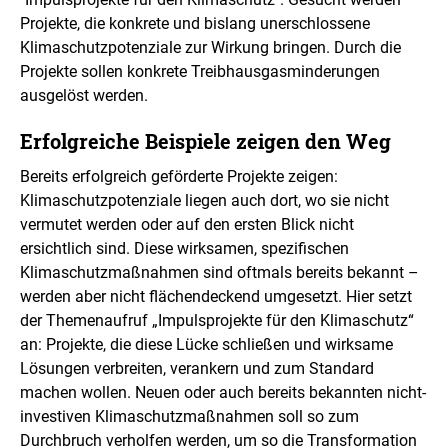
i
Projekte, die konkrete und bislang unerschlossene
n
Klimaschutzpotenziale zur Wirkung bringen. Durch die
e
r
Projekte sollen konkrete Treibhausgasminderungen
v
ausgelöst werden.
e
r
Erfolgreiche Beispiele zeigen den Weg
g
r
Bereits erfolgreich geförderte Projekte zeigen:
ö
Klimaschutzpotenziale liegen auch dort, wo sie nicht
ß
e
vermutet werden oder auf den ersten Blick nicht
r
ersichtlich sind. Diese wirksamen, spezifischen
t
Klimaschutzmaßnahmen sind oftmals bereits bekannt –
e
n
werden aber nicht flächendeckend umgesetzt. Hier setzt
D
der Themenaufruf „Impulsprojekte für den Klimaschutz“
a
an: Projekte, die diese Lücke schließen und wirksame
r
Lösungen verbreiten, verankern und zum Standard
s
t
machen wollen. Neuen oder auch bereits bekannten nicht-
e
investiven Klimaschutzmaßnahmen soll so zum
l
Durchbruch verholfen werden, um so die Transformation