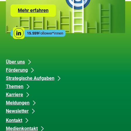
Zur
Mehr erfahren
Seite
mit
den
Leistungen
Social
der
15.559
Follower*innen
Linkedin
Media
ZUG
Links
Unsere
Datenschutz
Über uns
Förderung
Inhalte
und
Strategische Aufgaben
Barrierefreiheit
Themen
Karriere
Meldungen
Newsletter
Kontakt
Medienkontakt