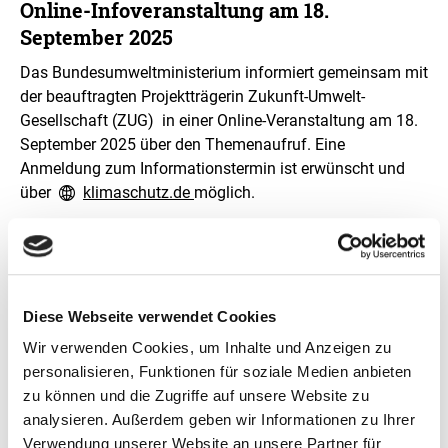
Online-Infoveranstaltung am 18.
September 2025
Das Bundesumweltministerium informiert gemeinsam mit
der beauftragten Projektträgerin Zukunft-Umwelt-
Gesellschaft (ZUG) in einer Online-Veranstaltung am 18.
September 2025 über den Themenaufruf. Eine
Anmeldung zum Informationstermin ist erwünscht und
über
klimaschutz.de
möglich.
Bewerbungsverfahren
Interessierte können ihre Projektskizzen vom 1.
September bis 31. Oktober 2025 einreichen. Weitere
Diese Webseite verwendet Cookies
Informationen zum Antragsverfahren und den detaillierten
Anforderungen finden sich in der Richtlinie zur
Wir verwenden Cookies, um Inhalte und Anzeigen zu
Bundesförderung für transformative Klimaschutzprojekte
personalisieren, Funktionen für soziale Medien anbieten
sowie unter
Bundesförderung für transformative
zu können und die Zugriffe auf unsere Website zu
Klimaschutzprojekte
.
analysieren. Außerdem geben wir Informationen zu Ihrer
Verwendung unserer Website an unsere Partner für