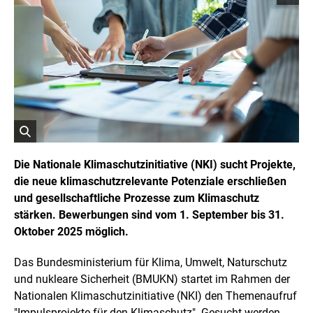
o
p
y
r
i
g
h
t
I
n
f
o
r
ö
m
a
f
Die Nationale Klimaschutzinitiative (NKI) sucht Projekte,
t
f
die neue klimaschutzrelevante Potenziale erschließen
i
n
o
und gesellschaftliche Prozesse zum Klimaschutz
e
n
t
stärken. Bewerbungen sind vom 1. September bis 31.
e
n
B
Oktober 2025 möglich.
ö
i
f
l
f
Das Bundesministerium für Klima, Umwelt, Naturschutz
d
n
und nukleare Sicherheit (BMUKN) startet im Rahmen der
i
e
n
n
Nationalen Klimaschutzinitiative (NKI) den Themenaufruf
e
"Impulsprojekte für den Klimaschutz". Gesucht werden