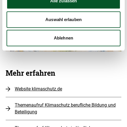
Alle zulassen
Copyr
©
Infor
öffne
Auswahl erlauben
Ablehnen
Mehr erfahren
Mehr erfahren
Website klimaschutz.de
Themenaufruf Klimaschutz berufliche Bildung und
Beteiligung