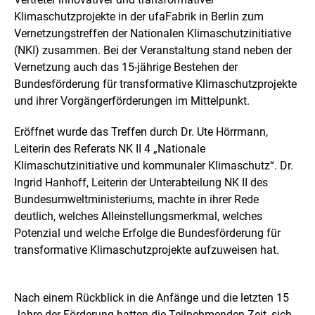
e
n
n
Klimaschutzprojekte in der ufaFabrik in Berlin zum
e
Vernetzungstreffen der Nationalen Klimaschutzinitiative
i
(NKI) zusammen. Bei der Veranstaltung stand neben der
n
e
Vernetzung auch das 15-jährige Bestehen der
r
Bundesförderung für transformative Klimaschutzprojekte
v
und ihrer Vorgängerförderungen im Mittelpunkt.
e
r
g
Eröffnet wurde das Treffen durch Dr. Ute Hörrmann,
r
Leiterin des Referats NK II 4 „Nationale
ö
Klimaschutzinitiative und kommunaler Klimaschutz“. Dr.
ß
Ingrid Hanhoff, Leiterin der Unterabteilung NK II des
e
r
Bundesumweltministeriums, machte in ihrer Rede
t
deutlich, welches Alleinstellungsmerkmal, welches
e
Potenzial und welche Erfolge die Bundesförderung für
n
transformative Klimaschutzprojekte aufzuweisen hat.
D
a
r
s
Nach einem Rückblick in die Anfänge und die letzten 15
t
Jahre der Förderung hatten die Teilnehmenden Zeit, sich