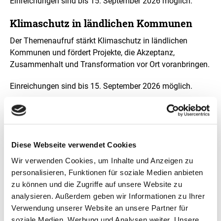
Einreichungen sind bis 15. September 2026 möglich.
Klimaschutz in ländlichen Kommunen
Der Themenaufruf stärkt Klimaschutz in ländlichen
Kommunen und fördert Projekte, die Akzeptanz,
Zusammenhalt und Transformation vor Ort voranbringen.
Einreichungen sind bis 15. September 2026 möglich.
Dreiklang des Tages:
austauschen, vernetzen,
Diese Webseite verwendet Cookies
informieren
Wir verwenden Cookies, um Inhalte und Anzeigen zu
personalisieren, Funktionen für soziale Medien anbieten
Der Tag war geprägt von Austausch, guten Gesprächen
zu können und die Zugriffe auf unsere Website zu
und der Vorstellung neuer Projekte. Als Key-Note-Speaker
analysieren. Außerdem geben wir Informationen zu Ihrer
konnte zudem mit Prof. Dr. Stefan Rahmstorf einer der
Verwendung unserer Website an unsere Partner für
renommiertesten Klimawissenschaftler gewonnen
soziale Medien, Werbung und Analysen weiter. Unsere