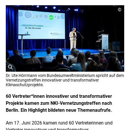
C
©
o
p
y
r
i
g
h
t
I
n
f
o
r
ö
m
Dr. Ute Hörrmann vom Bundesumweltministerium spricht auf dem
a
f
Vernetzungstreffen innovativer und transformativer
t
f
Klimaschutzprojekte.
i
n
o
e
60 Vertreter*innen innovativer und transformativer
n
t
e
Projekte kamen zum NKI-Vernetzungstreffen nach
n
B
Berlin. Ein Highlight bildeten neue Themenaufrufe.
ö
i
f
l
f
Am 17. Juni 2026 kamen rund 60 Vertreterinnen und
d
n
i
Vertreter innovativer und transformativer