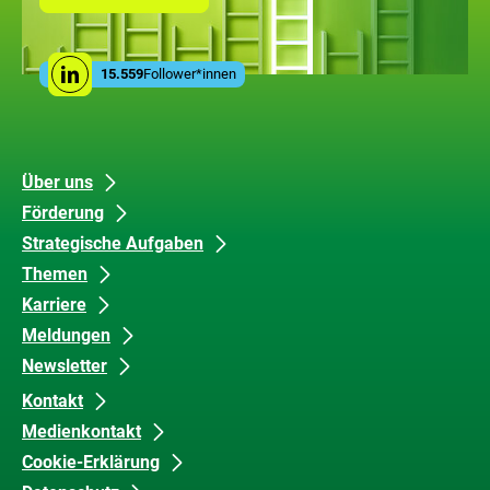
Seite
mit
den
Leistungen
Social
der
15.559
Follower*innen
Linkedin
Media
ZUG
Links
Unsere
Datenschutz
Über uns
Förderung
Inhalte
und
Strategische Aufgaben
Barrierefreiheit
Themen
Karriere
Meldungen
Newsletter
Kontakt
Medienkontakt
Cookie-Erklärung