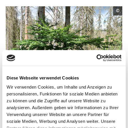
C
©
o
p
y
r
i
g
h
t
I
n
f
o
r
m
Über Wildnis und Natürlichen Klimaschutz sowie die
Diese Webseite verwendet Cookies
a
Fördermöglichkeiten zu informieren und so mehr Flächen mit einer
t
natürlichen Waldentwicklung zu ermöglichen – das ist Ziel des
Wir verwenden Cookies, um Inhalte und Anzeigen zu
i
Projekts.
o
personalisieren, Funktionen für soziale Medien anbieten
n
zu können und die Zugriffe auf unsere Website zu
e
n
analysieren. Außerdem geben wir Informationen zu Ihrer
ö
Das Projektgebiet liegt in den Landkreisen Kronach, Hof,
Verwendung unserer Website an unsere Partner für
f
Sonneberg, Saalfeld-Rudolstadt und Saale-Orla-Kreis. Zur
f
soziale Medien, Werbung und Analysen weiter. Unsere
n
Umsetzung und für die Kommunikation kommen zwei