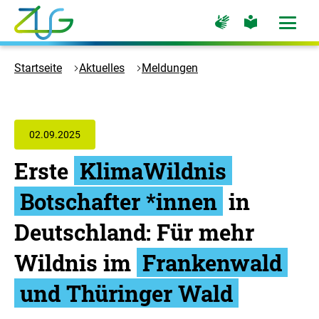
Zum
Zur
Zur
Hauptinhalt
Seite
Seite
Menü
für
für
öffne
springen
Logo
Gebärdensprache
leichte
Sprache
Zukunft
Startseite
Aktuelles
Meldungen
Umwelt
Gesellschaft
-
Zur
02.09.2025
Startseite
Erste
KlimaWildnis
Botschafter *innen
in
Deutschland: Für mehr
Wildnis im
Frankenwald
und Thüringer Wald