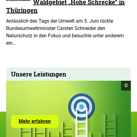
Waldgebiet „Hohe Schrecke“ in
Thüringen
Anlässlich des Tags der Umwelt am 5. Juni rückte
Bundesumweltminister Carsten Schneider den
Naturschutz in den Fokus und besuchte unter anderem
ein…
Unsere Leistungen
Copyr
©
Infor
öffne
Zur
Mehr erfahren
Seite
mit
den