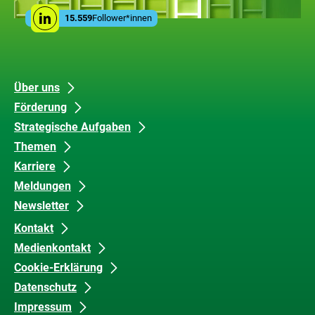
Leistungen
Social
der
15.559
Follower*innen
Linkedin
Media
ZUG
Links
Unsere
Datenschutz
Über uns
Förderung
Inhalte
und
Strategische Aufgaben
Barrierefreiheit
Themen
Karriere
Meldungen
Newsletter
Kontakt
Medienkontakt
Cookie-Erklärung
Datenschutz
Impressum