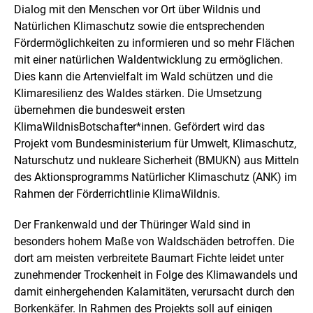
l
f
Dialog mit den Menschen vor Ort über Wildnis und
d
n
Natürlichen Klimaschutz sowie die entsprechenden
i
e
n
n
Fördermöglichkeiten zu informieren und so mehr Flächen
e
mit einer natürlichen Waldentwicklung zu ermöglichen.
i
Dies kann die Artenvielfalt im Wald schützen und die
n
Klimaresilienz des Waldes stärken. Die Umsetzung
e
r
übernehmen die bundesweit ersten
v
KlimaWildnisBotschafter*innen. Gefördert wird das
e
Projekt vom Bundesministerium für Umwelt, Klimaschutz,
r
Naturschutz und nukleare Sicherheit (BMUKN) aus Mitteln
g
r
des Aktionsprogramms Natürlicher Klimaschutz (ANK) im
ö
Rahmen der Förderrichtlinie KlimaWildnis.
ß
e
Der Frankenwald und der Thüringer Wald sind in
r
t
besonders hohem Maße von Waldschäden betroffen. Die
e
dort am meisten verbreitete Baumart Fichte leidet unter
n
zunehmender Trockenheit in Folge des Klimawandels und
D
damit einhergehenden Kalamitäten, verursacht durch den
a
r
Borkenkäfer. In Rahmen des Projekts soll auf einigen