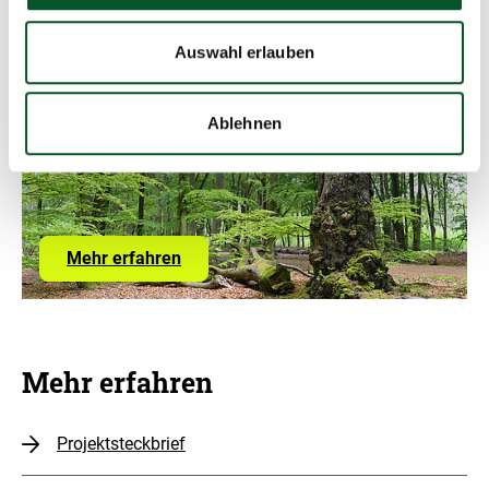
Auswahl erlauben
KlimaWildnis
Ablehnen
Copyr
©
Infor
öffne
Zum
Mehr erfahren
Förderprogramm
Mehr erfahren
Projektsteckbrief