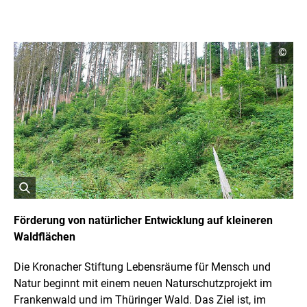
C
©
o
p
y
r
i
g
h
t
I
n
f
o
r
ö
m
a
f
Förderung von natürlicher Entwicklung auf kleineren
t
f
Waldflächen
i
n
o
e
n
Die Kronacher Stiftung Lebensräume für Mensch und
t
e
n
B
Natur beginnt mit einem neuen Naturschutzprojekt im
ö
i
Frankenwald und im Thüringer Wald. Das Ziel ist, im
f