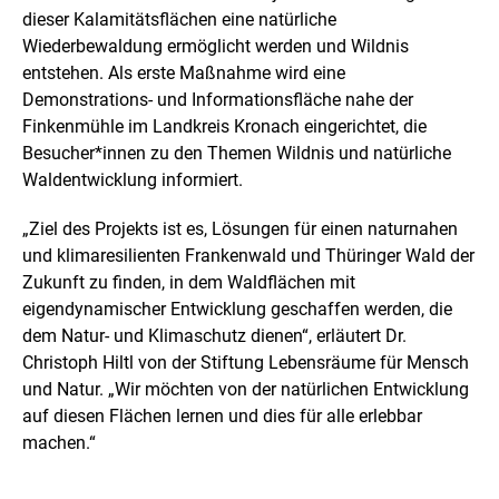
s
dieser Kalamitätsflächen eine natürliche
t
Wiederbewaldung ermöglicht werden und Wildnis
e
entstehen. Als erste Maßnahme wird eine
l
l
Demonstrations- und Informationsfläche nahe der
u
Finkenmühle im Landkreis Kronach eingerichtet, die
n
Besucher*innen zu den Themen Wildnis und natürliche
g
Waldentwicklung informiert.
„Ziel des Projekts ist es, Lösungen für einen naturnahen
und klimaresilienten Frankenwald und Thüringer Wald der
Zukunft zu finden, in dem Waldflächen mit
eigendynamischer Entwicklung geschaffen werden, die
dem Natur- und Klimaschutz dienen“, erläutert Dr.
Christoph Hiltl von der Stiftung Lebensräume für Mensch
und Natur. „Wir möchten von der natürlichen Entwicklung
auf diesen Flächen lernen und dies für alle erlebbar
machen.“