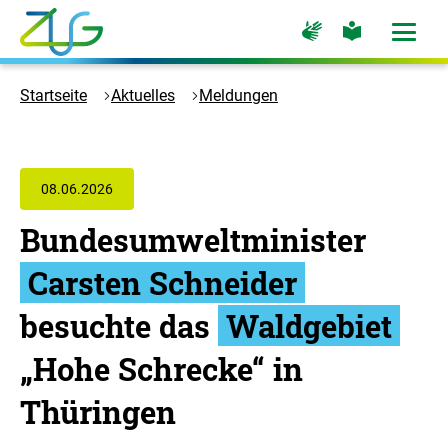
Zum
Zur
Zur
Hauptinhalt
Seite
Seite
Menü
für
für
öffne
springen
Logo
Gebärdensprache
leichte
Sprache
Zukunft
Startseite
Aktuelles
Meldungen
Umwelt
Gesellschaft
-
Zur
08.06.2026
Startseite
Bundesumweltminister
Carsten Schneider
besuchte das
Waldgebiet
„Hohe Schrecke“ in
Thüringen