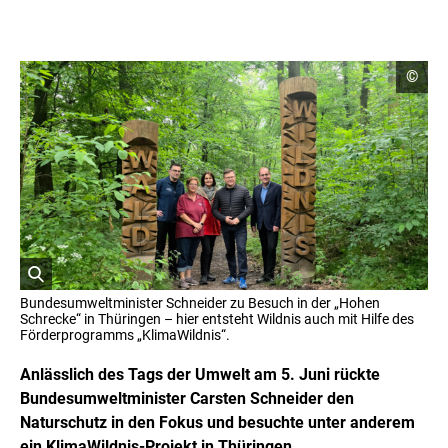
C
©
o
p
y
r
i
g
h
t
I
n
f
o
r
ö
m
Bundesumweltminister Schneider zu Besuch in der „Hohen
a
f
Schrecke“ in Thüringen – hier entsteht Wildnis auch mit Hilfe des
t
f
Förderprogramms „KlimaWildnis“.
i
n
o
e
Anlässlich des Tags der Umwelt am 5. Juni rückte
n
t
e
Bundesumweltminister Carsten Schneider den
n
B
Naturschutz in den Fokus und besuchte unter anderem
ö
i
f
ein KlimaWildnis-Projekt in Thüringen.