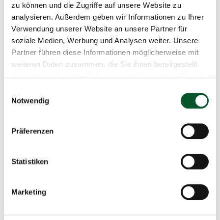
zu können und die Zugriffe auf unsere Website zu
analysieren. Außerdem geben wir Informationen zu Ihrer
Verwendung unserer Website an unsere Partner für
soziale Medien, Werbung und Analysen weiter. Unsere
Kontakt
Partner führen diese Informationen möglicherweise mit
weiteren Daten zusammen, die Sie ihnen bereitgestellt
Förderprogramm KlimaWildnis
haben oder die sie im Rahmen Ihrer Nutzung der Dienste
gesammelt haben.
+49 30 72618 0560
Einwilligungsauswahl
Notwendig
E-Mail schreiben
Präferenzen
Statistiken
KlimaWildnis
Copyr
©
Marketing
Infor
öffne