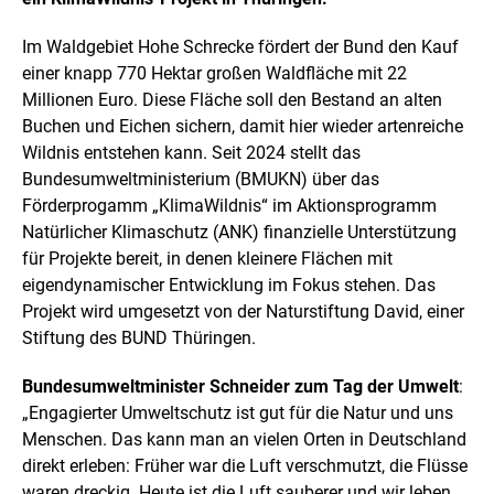
l
f
d
n
i
Im Waldgebiet Hohe Schrecke fördert der Bund den Kauf
e
n
n
einer knapp 770 Hektar großen Waldfläche mit 22
e
Millionen Euro. Diese Fläche soll den Bestand an alten
i
Buchen und Eichen sichern, damit hier wieder artenreiche
n
e
Wildnis entstehen kann. Seit 2024 stellt das
r
Bundesumweltministerium (BMUKN) über das
v
Förderprogamm „KlimaWildnis“ im Aktionsprogramm
e
Natürlicher Klimaschutz (ANK) finanzielle Unterstützung
r
g
für Projekte bereit, in denen kleinere Flächen mit
r
eigendynamischer Entwicklung im Fokus stehen. Das
ö
Projekt wird umgesetzt von der Naturstiftung David, einer
ß
e
Stiftung des BUND Thüringen.
r
t
Bundesumweltminister Schneider zum Tag der Umwelt
:
e
„Engagierter Umweltschutz ist gut für die Natur und uns
n
Menschen. Das kann man an vielen Orten in Deutschland
D
a
direkt erleben: Früher war die Luft verschmutzt, die Flüsse
r
waren dreckig. Heute ist die Luft sauberer und wir leben