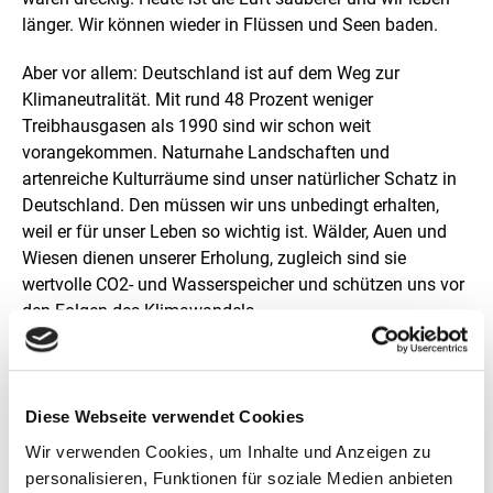
s
länger. Wir können wieder in Flüssen und Seen baden.
t
e
Aber vor allem: Deutschland ist auf dem Weg zur
l
l
Klimaneutralität. Mit rund 48 Prozent weniger
u
Treibhausgasen als 1990 sind wir schon weit
n
vorangekommen. Naturnahe Landschaften und
g
artenreiche Kulturräume sind unser natürlicher Schatz in
Deutschland. Den müssen wir uns unbedingt erhalten,
weil er für unser Leben so wichtig ist. Wälder, Auen und
Wiesen dienen unserer Erholung, zugleich sind sie
wertvolle CO2- und Wasserspeicher und schützen uns vor
den Folgen des Klimawandels.
Dass wir im Umwelt- und Naturschutz so weit gekommen
sind, ist vor allem der Verdienst aller naturverbundenen
Menschen in Deutschland, die sich vor Ort einsetzen.
Diese Webseite verwendet Cookies
Ihnen möchte ich am Tag der Umwelt herzlich Danke
Wir verwenden Cookies, um Inhalte und Anzeigen zu
sagen!“
personalisieren, Funktionen für soziale Medien anbieten