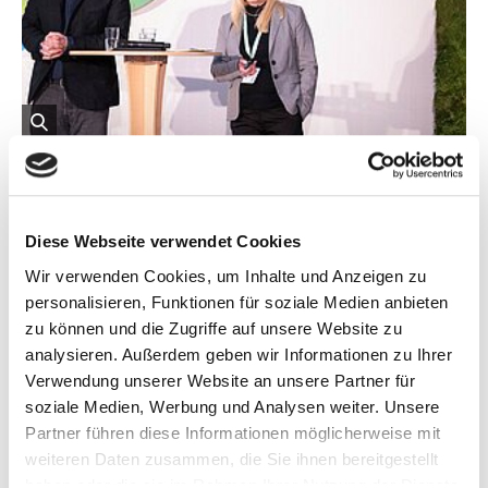
öffnet
Bild
Vorheriges
Nä
in
einer
Deutschlands erste KlimaWildnisBotschafterin Ina-Marlene
vergrößerten
Schnetzer berichtete, dass der engagierte Austausch mit den
Diese Webseite verwendet Cookies
Darstellung
Menschen vor Ort entscheidend ist für das Gelingen von
Wildnismaßnahmen.
Wir verwenden Cookies, um Inhalte und Anzeigen zu
personalisieren, Funktionen für soziale Medien anbieten
zu können und die Zugriffe auf unsere Website zu
analysieren. Außerdem geben wir Informationen zu Ihrer
Förderprogramm KlimaWildnis
Verwendung unserer Website an unsere Partner für
soziale Medien, Werbung und Analysen weiter. Unsere
Das Förderprogramm KlimaWildnis fördert die Sicherung
Partner führen diese Informationen möglicherweise mit
von kleineren Wildnisflächen: Mindestens 50 Hektar bzw.
weiteren Daten zusammen, die Sie ihnen bereitgestellt
mindestens 25 Hektar in Seen, Mooren und Auen, an
haben oder die sie im Rahmen Ihrer Nutzung der Dienste