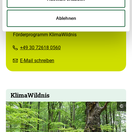
Ablehnen
Kontakt
Förderprogramm KlimaWildnis
+49 30 72618 0560
E-Mail schreiben
KlimaWildnis
Copyr
©
Infor
öffne