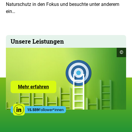
Naturschutz in den Fokus und besuchte unter anderem
ein…
Unsere Leistungen
Copyr
©
Infor
öffne
Zur
Mehr erfahren
Seite
mit
den
Leistungen
Social
der
15.559
Follower*innen
Linkedin
Media
ZUG
Links