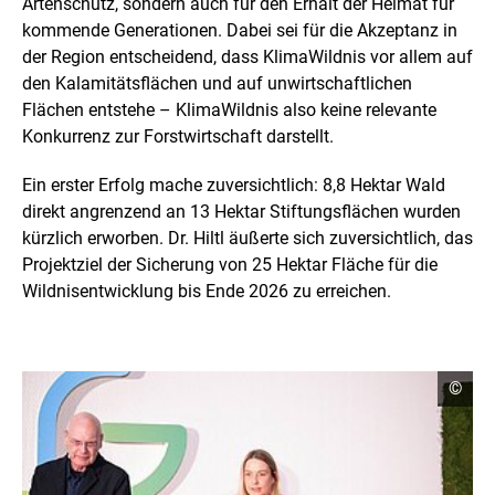
Artenschutz, sondern auch für den Erhalt der Heimat für
kommende Generationen. Dabei sei für die Akzeptanz in
der Region entscheidend, dass KlimaWildnis vor allem auf
den Kalamitätsflächen und auf unwirtschaftlichen
Flächen entstehe – KlimaWildnis also keine relevante
Konkurrenz zur Forstwirtschaft darstellt.
Ein erster Erfolg mache zuversichtlich: 8,8 Hektar Wald
direkt angrenzend an 13 Hektar Stiftungsflächen wurden
kürzlich erworben. Dr. Hiltl äußerte sich zuversichtlich, das
Projektziel der Sicherung von 25 Hektar Fläche für die
Wildnisentwicklung bis Ende 2026 zu erreichen.
Copyr
©
Infor
öffne