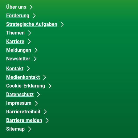
Unsere
Datenschutz
Über uns
Förderung
Inhalte
und
Strategische Aufgaben
Barrierefreiheit
Themen
Karriere
Meldungen
Newsletter
Kontakt
Medienkontakt
Cookie-Erklärung
Datenschutz
Impressum
Barrierefreiheit
Barriere melden
Sitemap