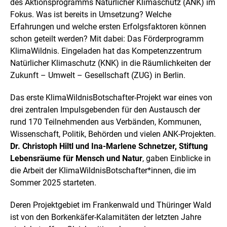
des Aktionsprogramms Natürlicher Klimaschutz (ANK) im
i
Fokus. Was ist bereits in Umsetzung? Welche
n
e
Erfahrungen und welche ersten Erfolgsfaktoren können
r
schon geteilt werden? Mit dabei: Das Förderprogramm
v
KlimaWildnis. Eingeladen hat das Kompetenzzentrum
e
Natürlicher Klimaschutz (KNK) in die Räumlichkeiten der
r
g
Zukunft – Umwelt – Gesellschaft (ZUG) in Berlin.
r
ö
Das erste KlimaWildnisBotschafter-Projekt war eines von
ß
drei zentralen Impulsgebenden für den Austausch der
e
r
rund 170 Teilnehmenden aus Verbänden, Kommunen,
t
Wissenschaft, Politik, Behörden und vielen ANK-Projekten.
e
Dr. Christoph Hiltl und Ina-Marlene Schnetzer, Stiftung
n
Lebensräume für Mensch und Natur
, gaben Einblicke in
D
a
die Arbeit der KlimaWildnisBotschafter*innen, die im
r
Sommer 2025 starteten.
s
t
Deren Projektgebiet im Frankenwald und Thüringer Wald
e
ist von den Borkenkäfer-Kalamitäten der letzten Jahre
l