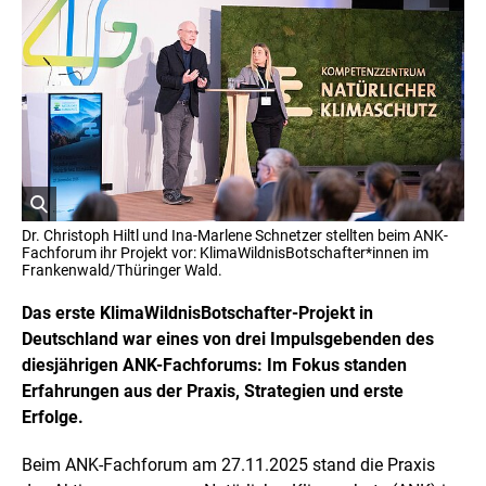
o
p
y
r
i
g
h
t
I
n
f
o
r
ö
m
Dr. Christoph Hiltl und Ina-Marlene Schnetzer stellten beim ANK-
a
f
Fachforum ihr Projekt vor: KlimaWildnisBotschafter*innen im
t
f
Frankenwald/Thüringer Wald.
i
n
o
e
Das erste KlimaWildnisBotschafter-Projekt in
n
t
e
Deutschland war eines von drei Impulsgebenden des
n
B
diesjährigen ANK-Fachforums: Im Fokus standen
ö
i
f
Erfahrungen aus der Praxis, Strategien und erste
l
f
d
Erfolge.
n
i
e
n
n
Beim ANK-Fachforum am 27.11.2025 stand die Praxis
e