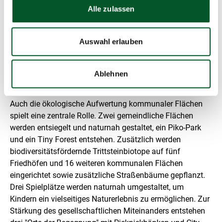
s
Alle zulassen
stärken zudem das soziale Miteinander. Ein weiterer
t
e
Schwerpunkt liegt auf der Sensibilisierung für nachhaltige
l
Themen. So werden zum Beispiel Seminare und
l
Auswahl erlauben
Workshops zu ökologischen Fragestellungen angeboten.
u
Begleitend dazu entsteht eine Broschüre zum Thema
n
g
"Artenreiche Gärten", die praxisnahe Tipps zur naturnahen
Ablehnen
Gestaltung vermittelt.
Auch die ökologische Aufwertung kommunaler Flächen
spielt eine zentrale Rolle. Zwei gemeindliche Flächen
werden entsiegelt und naturnah gestaltet, ein Piko-Park
und ein Tiny Forest entstehen. Zusätzlich werden
biodiversitätsfördernde Trittsteinbiotope auf fünf
Friedhöfen und 16 weiteren kommunalen Flächen
eingerichtet sowie zusätzliche Straßenbäume gepflanzt.
Drei Spielplätze werden naturnah umgestaltet, um
Kindern ein vielseitiges Naturerlebnis zu ermöglichen. Zur
Stärkung des gesellschaftlichen Miteinanders entstehen