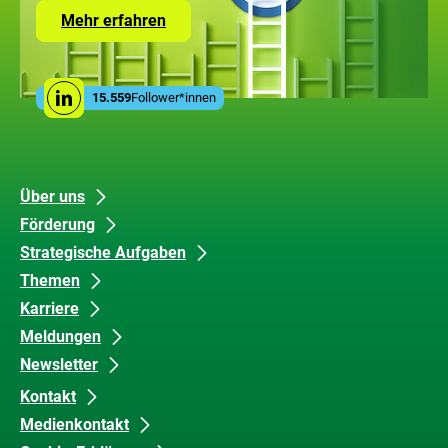
Zur
Mehr erfahren
Seite
mit
den
Leistungen
Social
der
15.559
Follower*innen
Linkedin
Media
ZUG
Links
Unsere
Datenschutz
Über uns
Förderung
Inhalte
und
Strategische Aufgaben
Barrierefreiheit
Themen
Karriere
Meldungen
Newsletter
Kontakt
Medienkontakt