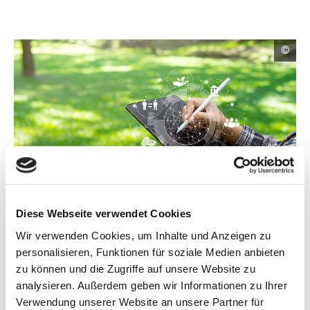
C
©
o
p
y
r
i
g
h
t
I
n
f
o
r
ö
m
Fördergegenstand Nachhaltigkeitskonzept/ -manager*in
Diese Webseite verwendet Cookies
a
f
(Symbolbild)
t
f
Wir verwenden Cookies, um Inhalte und Anzeigen zu
i
n
Nachhaltigkeit und Bürgerbeteiligung in
o
personalisieren, Funktionen für soziale Medien anbieten
e
n
Titz
t
zu können und die Zugriffe auf unsere Website zu
e
n
B
analysieren. Außerdem geben wir Informationen zu Ihrer
Die Landgemeinde Titz liegt in der Jülicher Börde und ist
ö
i
Verwendung unserer Website an unsere Partner für
f
geprägt von hochwertigen Lössböden und einem hohen
l