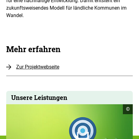
für eine nachhaltige Entwicklung. Damit entsteht ein
zukunftsweisendes Modell für ländliche Kommunen im
Wandel.
Mehr erfahren
Zur Projektwebseite
Unsere Leistungen
Copyr
©
Infor
öffne