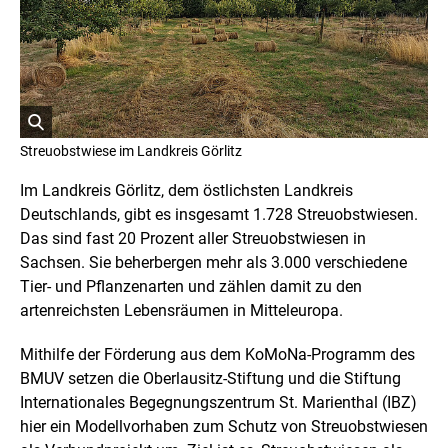
i
g
h
t
I
n
f
o
r
ö
m
Streuobstwiese im Landkreis Görlitz
a
f
t
f
Im Landkreis Görlitz, dem östlichsten Landkreis
i
n
o
Deutschlands, gibt es insgesamt 1.728 Streuobstwiesen.
e
n
Das sind fast 20 Prozent aller Streuobstwiesen in
t
e
n
B
Sachsen. Sie beherbergen mehr als 3.000 verschiedene
ö
i
Tier- und Pflanzenarten und zählen damit zu den
f
l
f
artenreichsten Lebensräumen in Mitteleuropa.
d
n
i
e
Mithilfe der Förderung aus dem KoMoNa-Programm des
n
n
e
BMUV setzen die Oberlausitz-Stiftung und die Stiftung
i
Internationales Begegnungszentrum St. Marienthal (IBZ)
n
hier ein Modellvorhaben zum Schutz von Streuobstwiesen
e