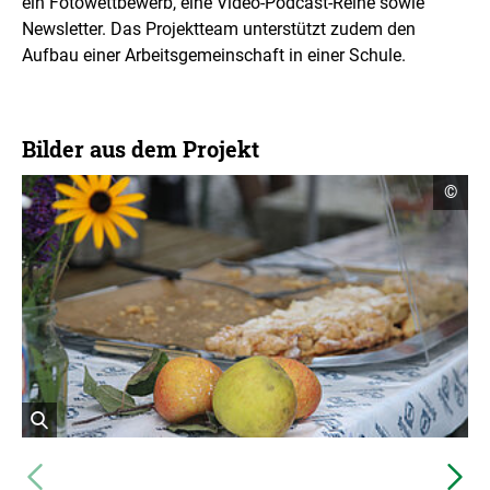
ein Fotowettbewerb, eine Video-
Podcast
-Reihe sowie
Newsletter. Das Projektteam unterstützt zudem den
Aufbau einer Arbeitsgemeinschaft in einer Schule.
Bilder aus dem Projekt
C
©
o
p
y
r
i
g
h
t
I
n
f
o
r
m
ö
a
f
V
t
N
f
i