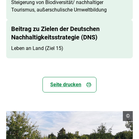
Steigerung von Biodiversität/ nachhaltiger
Tourismus, außerschulische Umweltbildung
Beitrag zu Zielen der Deutschen
Nachhaltigkeitsstrategie (DNS)
Leben an Land (Ziel 15)
Seite drucken
C
©
o
p
y
r