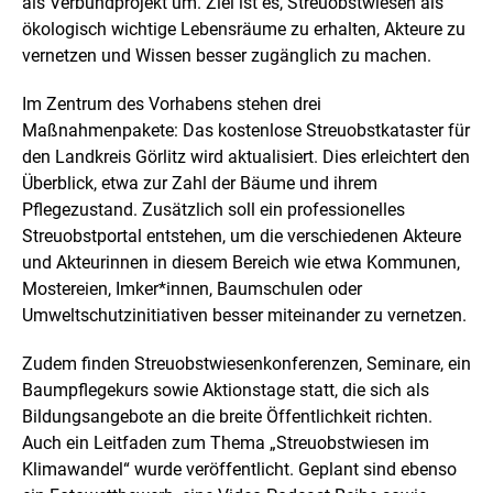
r
als Verbundprojekt um. Ziel ist es, Streuobstwiesen als
v
ökologisch wichtige Lebensräume zu erhalten, Akteure zu
e
vernetzen und Wissen besser zugänglich zu machen.
r
g
Im Zentrum des Vorhabens stehen drei
r
ö
Maßnahmenpakete: Das kostenlose Streuobstkataster für
ß
den Landkreis Görlitz wird aktualisiert. Dies erleichtert den
e
Überblick, etwa zur Zahl der Bäume und ihrem
r
Pflegezustand. Zusätzlich soll ein professionelles
t
e
Streuobstportal entstehen, um die verschiedenen Akteure
n
und Akteurinnen in diesem Bereich wie etwa Kommunen,
D
Mostereien, Imker*innen, Baumschulen oder
a
Umweltschutzinitiativen besser miteinander zu vernetzen.
r
s
t
Zudem finden Streuobstwiesenkonferenzen, Seminare, ein
e
Baumpflegekurs sowie Aktionstage statt, die sich als
l
Bildungsangebote an die breite Öffentlichkeit richten.
l
u
Auch ein Leitfaden zum Thema „Streuobstwiesen im
n
Klimawandel“ wurde veröffentlicht. Geplant sind ebenso
g