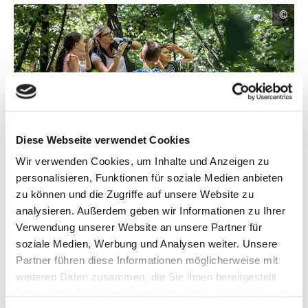
C
©
o
p
y
r
i
g
h
t
I
n
f
Diese Webseite verwendet Cookies
o
r
Wir verwenden Cookies, um Inhalte und Anzeigen zu
ö
m
Fördergegenstand Außerschulische Bildungs- und Kulturprojekte
personalisieren, Funktionen für soziale Medien anbieten
a
f
(Symbolbild)
t
f
zu können und die Zugriffe auf unsere Website zu
i
n
Schloss Türnich, gelegen in der Erftaue im Rhein-Erft-
analysieren. Außerdem geben wir Informationen zu Ihrer
o
e
n
Kreis, ist eines der letzten vollständig erhaltenen Barock-
Verwendung unserer Website an unsere Partner für
t
e
Ensembles der Region. Die Anlage umfasst neben den
soziale Medien, Werbung und Analysen weiter. Unsere
n
B
ö
doppelten Wassergräben einen historischen Mühlenhof,
i
Partner führen diese Informationen möglicherweise mit
f
l
einen französischen Barockgarten, einen
weiteren Daten zusammen, die Sie ihnen bereitgestellt
f
d
n
Landschaftspark und ein Waldbiotop. Doch die Folgen
haben oder die sie im Rahmen Ihrer Nutzung der Dienste
i
e
des Braunkohletagebaus und die damit verbundene