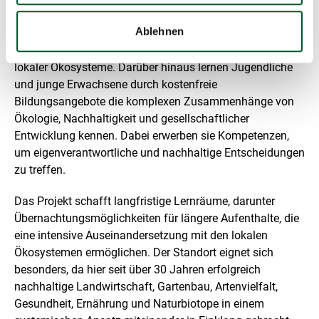
l
Ansatz verbessert nicht nur die biologische Qualität des
l
Ablehnen
Teich-Wald-Wasser-Biotops von Schloss Türnich, sondern
u
n
sensibilisiert die Teilnehmenden auch für den Erhalt
g
lokaler Ökosysteme. Darüber hinaus lernen Jugendliche
und junge Erwachsene durch kostenfreie
Bildungsangebote die komplexen Zusammenhänge von
Ökologie, Nachhaltigkeit und gesellschaftlicher
Entwicklung kennen. Dabei erwerben sie Kompetenzen,
um eigenverantwortliche und nachhaltige Entscheidungen
zu treffen.
Das Projekt schafft langfristige Lernräume, darunter
Übernachtungsmöglichkeiten für längere Aufenthalte, die
eine intensive Auseinandersetzung mit den lokalen
Ökosystemen ermöglichen. Der Standort eignet sich
besonders, da hier seit über 30 Jahren erfolgreich
nachhaltige Landwirtschaft, Gartenbau, Artenvielfalt,
Gesundheit, Ernährung und Naturbiotope in einem