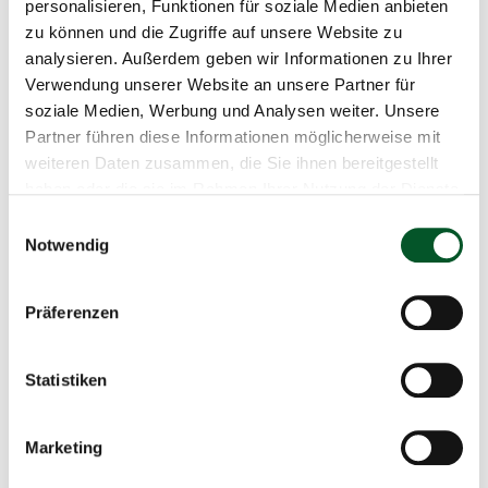
personalisieren, Funktionen für soziale Medien anbieten
Pflichtfeld
Ich nehme am Meet-Up & Frühstück teil
*
zu können und die Zugriffe auf unsere Website zu
analysieren. Außerdem geben wir Informationen zu Ihrer
Verwendung unserer Website an unsere Partner für
soziale Medien, Werbung und Analysen weiter. Unsere
Ich bin damit einverstanden, dass mein Name und
Partner führen diese Informationen möglicherweise mit
meine E-Mailadresse für andere Teilnehmende zur
weiteren Daten zusammen, die Sie ihnen bereitgestellt
Pflichtfeld
Verfügung gestellt werden.
*
haben oder die sie im Rahmen Ihrer Nutzung der Dienste
gesammelt haben.
Einwilligungsauswahl
Notwendig
Pflichtfeld
Einverständniserklärung
*
Präferenzen
Über die
Erklärungen zum Datenschutz
(inkludiert die
Zustimmung zu Bild- und Tonaufnahmen von
Teilnehmenden) bin ich informiert und akzeptiere
Statistiken
Pflichtfeld
diese.
*
Marketing
Einwilligung Newsletter