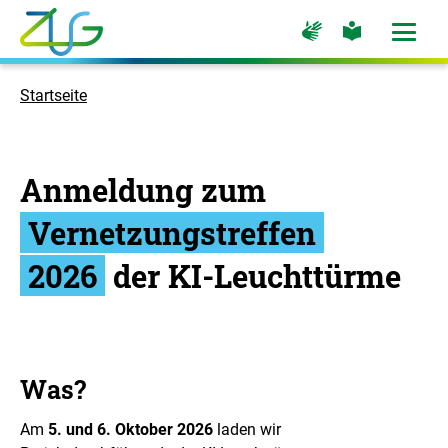
Zum
Zur
Zur
Hauptinhalt
Seite
Seite
Menü
für
für
öffne
springen
Logo
Gebärdensprache
leichte
Sprache
Zukunft
Startseite
Umwelt
Gesellschaft
-
Anmeldung zum
Zur
Startseite
Vernetzungstreffen
2026
der KI-Leuchttürme
Was?
Am
5. und 6. Oktober 2026
laden wir