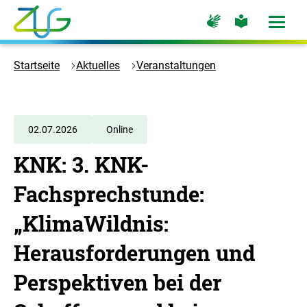
Zum
Zur
Zur
Hauptinhalt
Seite
Seite
Menü
für
für
öffne
springen
Logo
Gebärdensprache
leichte
Sprache
Zukunft
Startseite
Aktuelles
Veranstaltungen
Umwelt
Gesellschaft
-
Zur
02.07.2026
Online
Startseite
KNK: 3. KNK-
Fachsprechstunde:
„KlimaWildnis:
Herausforderungen und
Perspektiven bei der