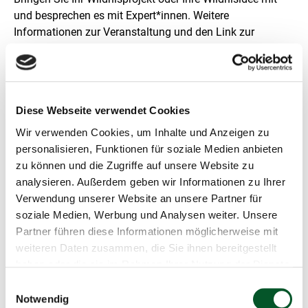
r
und besprechen es mit Expert*innen. Weitere
t
e
Informationen zur Veranstaltung und den Link zur
n
Registrierung finden Sie auf der
Website
des KNK:
D
a
r
Mehr Infos
s
t
Diese Webseite verwendet Cookies
e
Wir verwenden Cookies, um Inhalte und Anzeigen zu
l
l
personalisieren, Funktionen für soziale Medien anbieten
u
zu können und die Zugriffe auf unsere Website zu
n
analysieren. Außerdem geben wir Informationen zu Ihrer
Schnellinfo
g
Verwendung unserer Website an unsere Partner für
KNK: 3. KNK-Fachsprechstunde: „KlimaWildnis:
soziale Medien, Werbung und Analysen weiter. Unsere
Herausforderungen und Perspektiven bei der
Partner führen diese Informationen möglicherweise mit
Schaffung und beim Management von
weiteren Daten zusammen, die Sie ihnen bereitgestellt
Wildnisflächen“
haben oder die sie im Rahmen Ihrer Nutzung der Dienste
gesammelt haben.
Einwilligungsauswahl
Kompetenzzentrum Natürlicher Klimaschutz
Notwendig
(KNK)