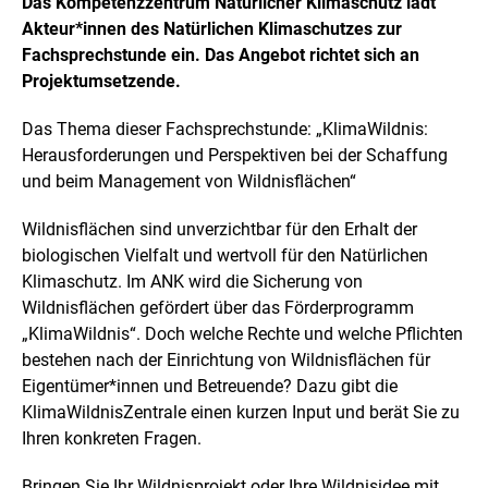
Das Kompetenzzentrum Natürlicher Klimaschutz lädt
t
f
Akteur*innen des Natürlichen Klimaschutzes zur
i
n
o
Fachsprechstunde ein. Das Angebot richtet sich an
e
n
t
Projektumsetzende.
e
n
B
ö
i
Das Thema dieser Fachsprechstunde: „KlimaWildnis:
f
l
f
Herausforderungen und Perspektiven bei der Schaffung
d
n
und beim Management von Wildnisflächen“
i
e
n
n
e
Wildnisflächen sind unverzichtbar für den Erhalt der
i
biologischen Vielfalt und wertvoll für den Natürlichen
n
Klimaschutz. Im ANK wird die Sicherung von
e
Wildnisflächen gefördert über das Förderprogramm
r
v
„KlimaWildnis“. Doch welche Rechte und welche Pflichten
e
bestehen nach der Einrichtung von Wildnisflächen für
r
Eigentümer*innen und Betreuende? Dazu gibt die
g
r
KlimaWildnisZentrale einen kurzen Input und berät Sie zu
ö
Ihren konkreten Fragen.
ß
e
Bringen Sie Ihr Wildnisprojekt oder Ihre Wildnisidee mit