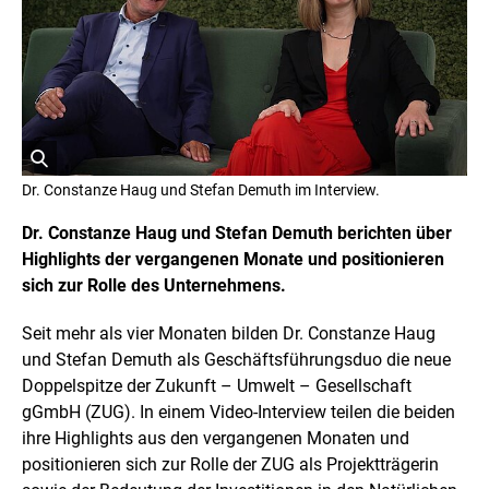
r
i
g
h
t
I
n
f
o
r
ö
m
Dr. Constanze Haug und Stefan Demuth im Interview.
a
f
t
f
Dr. Constanze Haug und Stefan Demuth berichten über
i
n
o
Highlights der vergangenen Monate und positionieren
e
n
sich zur Rolle des Unternehmens.
t
e
n
B
ö
i
Seit mehr als vier Monaten bilden Dr. Constanze Haug
f
l
und Stefan Demuth als Geschäftsführungsduo die neue
f
d
n
Doppelspitze der Zukunft – Umwelt – Gesellschaft
i
e
gGmbH (ZUG). In einem Video-Interview teilen die beiden
n
n
e
ihre Highlights aus den vergangenen Monaten und
i
positionieren sich zur Rolle der ZUG als Projektträgerin
n