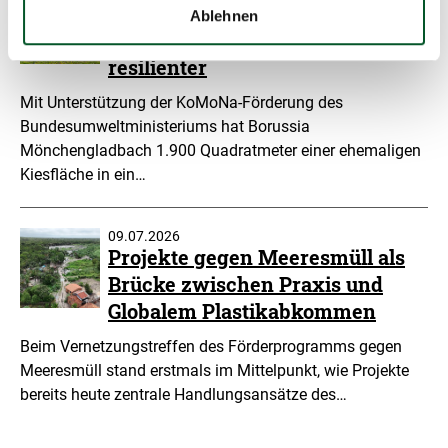
KoMoNa-Förderung macht den
Ablehnen
Borussia-Park grüner und
resilienter
Mit Unterstützung der KoMoNa-Förderung des
Bundesumweltministeriums hat Borussia
Mönchengladbach 1.900 Quadratmeter einer ehemaligen
Kiesfläche in ein…
09.07.2026
Projekte gegen Meeresmüll als
Brücke zwischen Praxis und
Globalem Plastikabkommen
Beim Vernetzungstreffen des Förderprogramms gegen
Meeresmüll stand erstmals im Mittelpunkt, wie Projekte
bereits heute zentrale Handlungsansätze des…