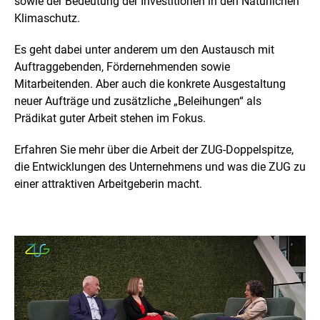
sowie der Bedeutung der Investitionen in den Natürlichen
e
r
Klimaschutz.
v
e
Es geht dabei unter anderem um den Austausch mit
r
Auftraggebenden, Fördernehmenden sowie
g
Mitarbeitenden. Aber auch die konkrete Ausgestaltung
r
ö
neuer Aufträge und zusätzliche „Beleihungen“ als
ß
Prädikat guter Arbeit stehen im Fokus.
e
r
Erfahren Sie mehr über die Arbeit der ZUG-Doppelspitze,
t
die Entwicklungen des Unternehmens und was die ZUG zu
e
n
einer attraktiven Arbeitgeberin macht.
D
a
r
s
t
e
l
l
u
n