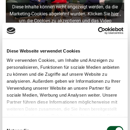
g
Diese Inhalte können nicht angezeigt werden, da die
Marketing-Cookies abgelehnt wurden. Klicken Sie
hier
,
um die Cookies zu akzeptieren und das Video
anzuzeigen!
Die neue ZUG-Doppelspitze im Interview.
Diese Webseite verwendet Cookies
Wir verwenden Cookies, um Inhalte und Anzeigen zu
personalisieren, Funktionen für soziale Medien anbieten
Kontakt
zu können und die Zugriffe auf unsere Website zu
analysieren. Außerdem geben wir Informationen zu Ihrer
Stella Matsoukas
Verwendung unserer Website an unsere Partner für
Leiterin Unternehmenskommunikation
soziale Medien, Werbung und Analysen weiter. Unsere
Partner führen diese Informationen möglicherweise mit
Pressekontakt
weiteren Daten zusammen, die Sie ihnen bereitgestellt
Stresemannstraße 71
haben oder die sie im Rahmen Ihrer Nutzung der Dienste
10963 Berlin
gesammelt haben.
Einwilligungsauswahl