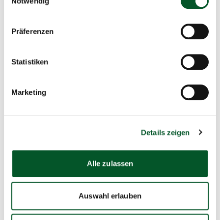
Notwendig
E-Mail schreiben
Präferenzen
Statistiken
Mehr erfahren
Copyr
©
Infor
Marketing
öffne
Details zeigen
Amtsantritt Dr. C. Haug
Alle zulassen
Meldungen
Auswahl erlauben
13.07.2026