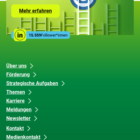
Zur
Mehr erfahren
Seite
mit
den
Leistungen
Social
der
15.559
Follower*innen
Linkedin
Media
ZUG
Links
Unsere
Datenschutz
Über uns
Förderung
Inhalte
und
Strategische Aufgaben
Barrierefreiheit
Themen
Karriere
Meldungen
Newsletter
Kontakt
Medienkontakt