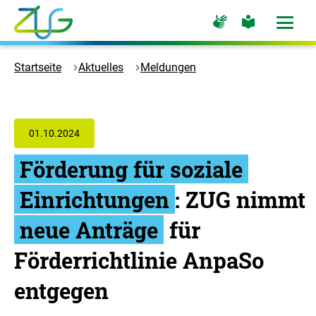
Zum
Zur
Zur
Hauptinhalt
Seite
Seite
Menü
für
für
öffne
springen
Logo
Gebärdensprache
leichte
Sprache
Zukunft
Startseite
Aktuelles
Meldungen
Umwelt
Gesellschaft
-
Zur
01.10.2024
Startseite
Förderung für soziale
Einrichtungen
: ZUG nimmt
neue Anträge
für
Förderrichtlinie AnpaSo
entgegen