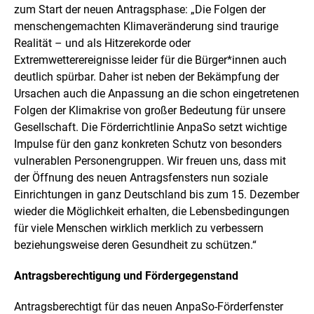
s
zum Start der neuen Antragsphase: „Die Folgen der
t
menschengemachten Klimaveränderung sind traurige
e
Realität – und als Hitzerekorde oder
l
Extremwetterereignisse leider für die Bürger*innen auch
l
u
deutlich spürbar. Daher ist neben der Bekämpfung der
n
Ursachen auch die Anpassung an die schon eingetretenen
g
Folgen der Klimakrise von großer Bedeutung für unsere
Gesellschaft. Die Förderrichtlinie AnpaSo setzt wichtige
Impulse für den ganz konkreten Schutz von besonders
vulnerablen Personengruppen. Wir freuen uns, dass mit
der Öffnung des neuen Antragsfensters nun soziale
Einrichtungen in ganz Deutschland bis zum 15. Dezember
wieder die Möglichkeit erhalten, die Lebensbedingungen
für viele Menschen wirklich merklich zu verbessern
beziehungsweise deren Gesundheit zu schützen.“
Antragsberechtigung und Fördergegenstand
Antragsberechtigt für das neuen AnpaSo-Förderfenster