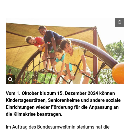
C
©
o
p
y
r
i
g
h
t
I
n
f
o
r
ö
m
a
f
Vom 1. Oktober bis zum 15. Dezember 2024 können
t
f
Kindertagesstätten, Seniorenheime und andere soziale
i
n
o
Einrichtungen wieder Förderung für die Anpassung an
e
n
t
die Klimakrise beantragen.
e
n
B
ö
i
Im Auftrag des Bundesumweltministeriums hat die
f