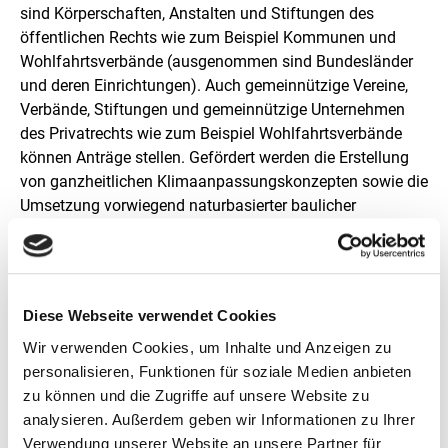
sind Körperschaften, Anstalten und Stiftungen des
öffentlichen Rechts wie zum Beispiel Kommunen und
Wohlfahrtsverbände (ausgenommen sind Bundesländer
und deren Einrichtungen). Auch gemeinnützige Vereine,
Verbände, Stiftungen und gemeinnützige Unternehmen
des Privatrechts wie zum Beispiel Wohlfahrtsverbände
können Anträge stellen. Gefördert werden die Erstellung
von ganzheitlichen Klimaanpassungskonzepten sowie die
Umsetzung vorwiegend naturbasierter baulicher
Maßnahmen auf der Grundlage von Konzepten wie etwa
Dach- und Fassadenbegrünungen oder das Anlegen von
Gewässern und Schattenplätzen. So erhalten soziale
Einrichtungen direkte Unterstützung in ihrem Bestreben,
Diese Webseite verwendet Cookies
sich gegen die Folgen der Klimakrise zu wappnen.
Wir verwenden Cookies, um Inhalte und Anzeigen zu
Die ZUG verantwortet das Programm als Projektträgerin
personalisieren, Funktionen für soziale Medien anbieten
im Auftrag des Bundesministeriums für Umwelt,
zu können und die Zugriffe auf unsere Website zu
Naturschutz, nukleare Sicherheit und Verbraucherschutz
analysieren. Außerdem geben wir Informationen zu Ihrer
(BMUV). Das neue Antragsfenster der Förderrichtlinie
Verwendung unserer Website an unsere Partner für