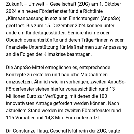
l
f
Zukunft – Umwelt – Gesellschaft (ZUG) am 1. Oktober
d
n
2024 ein neues Förderfenster für die Richtlinie
i
e
n
n
„Klimaanpassung in sozialen Einrichtungen“ (AnpaSo)
e
geöffnet. Bis zum 15. Dezember 2024 können unter
i
anderem Kindertagesstätten, Seniorenheime oder
n
Obdachlosenunterkünfte und deren Träger*innen wieder
e
r
finanzielle Unterstützung für Maßnahmen zur Anpassung
v
an die Folgen der Klimakrise beantragen.
e
r
Die AnpaSo-Mittel ermöglichen es, entsprechende
g
r
Konzepte zu erstellen und bauliche Maßnahmen
ö
umzusetzen. Ähnlich wie im vorherigen, zweiten AnpaSo-
ß
Förderfenster stehen hierfür voraussichtlich rund 13
e
Millionen Euro zur Verfügung, mit denen die 100
r
t
innovativsten Anträge gefördert werden können. Nach
e
aktuellem Stand werden im zweiten Förderfenster rund
n
115 Vorhaben mit 14,8 Mio. Euro unterstützt.
D
a
Dr. Constanze Haug, Geschäftsführerin der ZUG, sagte
r