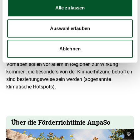
unterstützt soziale Einrichtungen dabei, sich auf die
Alle zulassen
Folgen der Klimaerhitzung vorzubereiten und sich an
diese anzupassen. Die Förderrichtlinie „Klimaanpassung
in sozialen Einrichtungen“ soll ermöglichen, die
Auswahl erlauben
notwendigen Klimaanpassungsprozesse im Gesundheits-,
Pflege- und Sozialsektor anzugehen und umzusetzen. Ziel
Ablehnen
ist, durch die Förderung vorbildhafter Modellvorhaben
Anreize zur Transformation dieses Sektors zu setzen.
Vorhaben sollen vor allem in Regionen zur Wirkung
kommen, die besonders von der Klimaerhitzung betroffen
sind beziehungsweise sein werden (sogenannte
klimatische Hotspots).
Über die Förderrichtlinie AnpaSo
Copyr
©
Infor