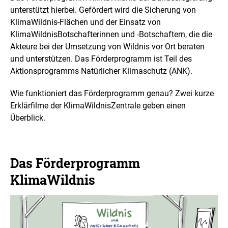
i
unterstützt hierbei. Gefördert wird die Sicherung von
n
KlimaWildnis-Flächen und der Einsatz von
e
KlimaWildnisBotschafterinnen und -Botschaftern, die die
r
v
Akteure bei der Umsetzung von Wildnis vor Ort beraten
e
und unterstützen. Das Förderprogramm ist Teil des
r
Aktionsprogramms Natürlicher Klimaschutz (ANK).
g
r
ö
Wie funktioniert das Förderprogramm genau? Zwei kurze
ß
Erklärfilme der KlimaWildnisZentrale geben einen
e
Überblick.
r
t
e
n
Das Förderprogramm
D
a
KlimaWildnis
r
s
t
e
l