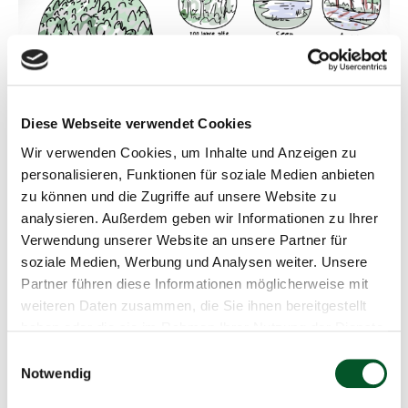
Diese Inhalte können nicht angezeigt werden, da die
Marketing-Cookies abgelehnt wurden. Klicken Sie
hier
,
um die Cookies zu akzeptieren und das Video
Diese Webseite verwendet Cookies
anzuzeigen!
Wir verwenden Cookies, um Inhalte und Anzeigen zu
personalisieren, Funktionen für soziale Medien anbieten
Dieser Kurzfilm stellt vor, welche Bedingungen eine Fläche
zu können und die Zugriffe auf unsere Website zu
konkret erfüllen muss, damit sie eine KlimaWildnis-Fläche
analysieren. Außerdem geben wir Informationen zu Ihrer
werden kann.
Verwendung unserer Website an unsere Partner für
soziale Medien, Werbung und Analysen weiter. Unsere
Partner führen diese Informationen möglicherweise mit
weiteren Daten zusammen, die Sie ihnen bereitgestellt
Über die KlimaWildnisZentrale
haben oder die sie im Rahmen Ihrer Nutzung der Dienste
gesammelt haben.
Die KlimaWildnisZentrale ist die zentrale Informations-
Einwilligungsauswahl
und Koordinationsstelle mit Fokus auf Wildnis im
Notwendig
Zusammenhang mit dem Natürlichen Klimaschutz. Sie