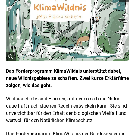
o
p
y
r
i
g
h
t
I
n
f
o
r
ö
m
a
f
Das Förderprogramm KlimaWildnis unterstützt dabei,
t
f
neue Wildnisgebiete zu schaffen. Zwei kurze Erklärfilme
i
n
o
zeigen, wie das geht.
e
n
t
e
n
B
Wildnisgebiete sind Flächen, auf denen sich die Natur
ö
i
dauerhaft nach eigenen Regeln entwickeln kann. Sie sind
f
l
f
unverzichtbar für den Erhalt der biologischen Vielfalt und
d
n
wertvoll für den Natürlichen Klimaschutz.
i
e
n
n
e
Das Förderprogramm KlimaWildnis der Bundesregierung