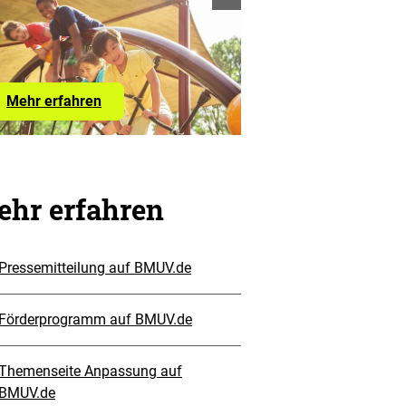
Informationen
öffnen
Link
Mehr erfahren
zum
Förderprogramm
Klimaanpassung
in
sozialen
Einrichtungen
hr erfahren
Pressemitteilung auf BMUV.de
Förderprogramm auf BMUV.de
Themenseite Anpassung auf
BMUV.de