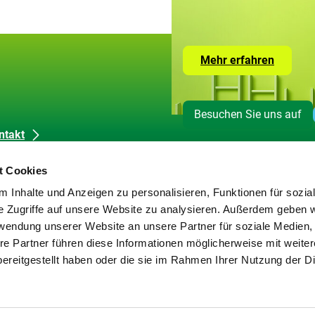
Zur
Mehr erfahren
Seite
mit
den
Leistun
Besuchen Sie uns auf
der
ZUG
ntakt
dienkontakt
t Cookies
okie-Erklärung
 Inhalte und Anzeigen zu personalisieren, Funktionen für sozia
tenschutz
e Zugriffe auf unsere Website zu analysieren. Außerdem geben w
pressum
rwendung unserer Website an unsere Partner für soziale Medien
rierefreiheit
re Partner führen diese Informationen möglicherweise mit weite
rriere melden
ereitgestellt haben oder die sie im Rahmen Ihrer Nutzung der D
temap