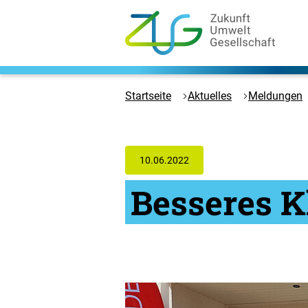
Zum
Hauptinhalt
springen
Logo
Zukunft
Umwelt
Startseite
Aktuelles
Meldungen
Gesellschaft
-
Zur
Startseite
10.06.2022
Besseres K