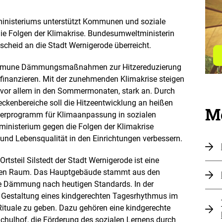
nisteriums unterstützt Kommunen und soziale
ie Folgen der Klimakrise. Bundesumweltministerin
scheid an die Stadt Wernigerode überreicht.
e Kommune Dämmungsmaßnahmen zur Hitzereduzierung
 finanzieren. Mit der zunehmenden Klimakrise steigen
 vor allem in den Sommermonaten, stark an. Durch
kenbereiche soll die Hitzeentwicklung an heißen
Me
derprogramm für Klimaanpassung in sozialen
inisterium gegen die Folgen der Klimakrise
und Lebensqualität in den Einrichtungen verbessern.
tsteil Silstedt der Stadt Wernigerode ist eine
chen Raum. Das Hauptgebäude stammt aus den
ne Dämmung nach heutigen Standards. In der
ie Gestaltung eines kindgerechten Tagesrhythmus im
ituale zu geben. Dazu gehören eine kindgerechte
hulhof, die Förderung des sozialen Lernens durch