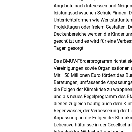
a
Angebote nach Interessen und Neigun
r
s
leistungsschwachen Schüler*innen. D
t
Unterrichtsformen wie Werkstattunte
e
Projekttagen oder freiem Gestalten.
l
Deckenbereiche werden die Kinder und
l
u
geschützt und es wird für eine Verbe
n
Tagen gesorgt.
g
Das BMUV-Förderprogramm richtet s
Vereinigungen sowie Organisationen
Mit 150 Millionen Euro fördert das B
Beratungen, umfassende Anpassungs
die Folgen der Klimakrise zu wappnen
und als neues Regelprogramm des B
dienen zugleich häufig auch dem Klim
Regenwasser, der Verbesserung der L
Anpassung an die Folgen der Klimakri
Lebensverhältnisse in der Gesellschaft
Infrastruktur, Wirtschaft und mehr.