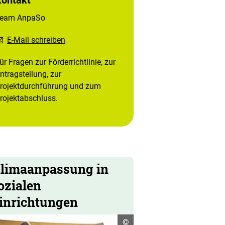
Kontakt
eam AnpaSo
E-Mail schreiben
ür Fragen zur Förderrichtlinie, zur
ntragstellung, zur
rojektdurchführung und zum
rojektabschluss.
limaanpassung in
ozialen
inrichtungen
Copyright
©