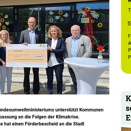
T
F
A
P
P
K
s
ndesumweltministeriums unterstützt Kommunen
E
passung an die Folgen der Klimakrise.
 hat einen Förderbescheid an die Stadt