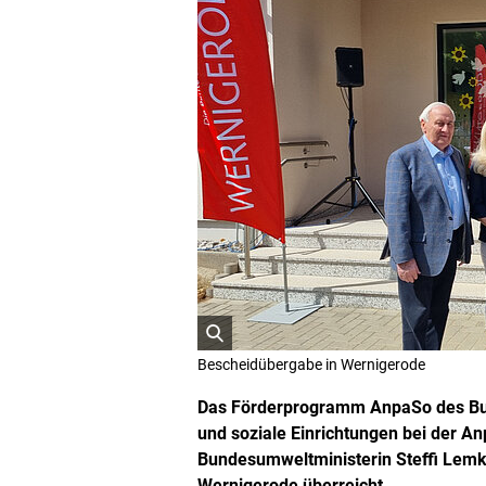
ö
Bescheidübergabe in Wernigerode
f
f
Das Förderprogramm AnpaSo des Bu
n
und soziale Einrichtungen bei der An
e
Bundesumweltministerin Steffi Lemke
t
B
Wernigerode überreicht.