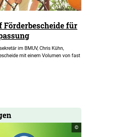
lf Förderbescheide für
npassung
sekretär im BMUV, Chris Kühn,
bescheide mit einem Volumen von fast
gen
Copyright
©
Informationen
öffnen