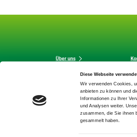
Unsere
Datenschutz
Über uns
Ko
Förderung
Me
Inhalte
und
Diese Webseite verwende
Strategische Aufgaben
Co
Barrierefreiheit
Wir verwenden Cookies, um
Themen
Da
anbieten zu können und di
Karriere
Im
Informationen zu Ihrer Ve
Meldungen
Bar
und Analysen weiter. Unse
Newsletter
Ba
zusammen, die Sie ihnen b
Si
gesammelt haben.