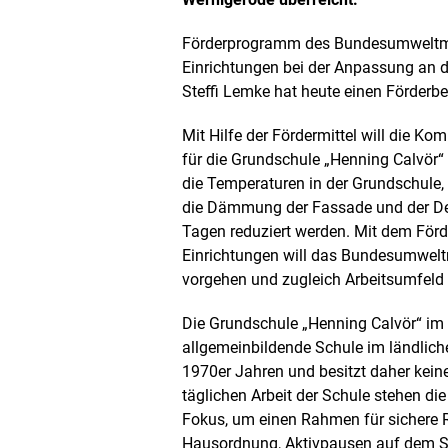
i
l
Förderprogramm des Bundesumweltmi
d
Einrichtungen bei der Anpassung an d
i
Steffi Lemke hat heute einen Förderbe
n
e
i
Mit Hilfe der Fördermittel will di
n
für die Grundschule „Henning Calvör“
e
die Temperaturen in der Grundschule,
r
v
die Dämmung der Fassade und der Dec
e
Tagen reduziert werden. Mit dem För
r
Einrichtungen will das Bundesumweltm
g
vorgehen und zugleich Arbeitsumfeld 
r
ö
ß
Die Grundschule „Henning Calvör“ im Or
e
allgemeinbildende Schule im ländli
r
1970er Jahren und besitzt daher kei
t
täglichen Arbeit der Schule stehen d
e
n
Fokus, um einen Rahmen für sichere R
D
Hausordnung, Aktivpausen auf dem Sc