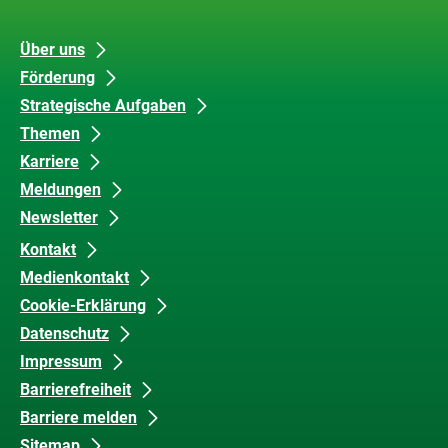
Unsere
Datenschutz
Über uns
Förderung
Inhalte
und
Strategische Aufgaben
Barrierefreiheit
Themen
Karriere
Meldungen
Newsletter
Kontakt
Medienkontakt
Cookie-Erklärung
Datenschutz
Impressum
Barrierefreiheit
Barriere melden
Sitemap