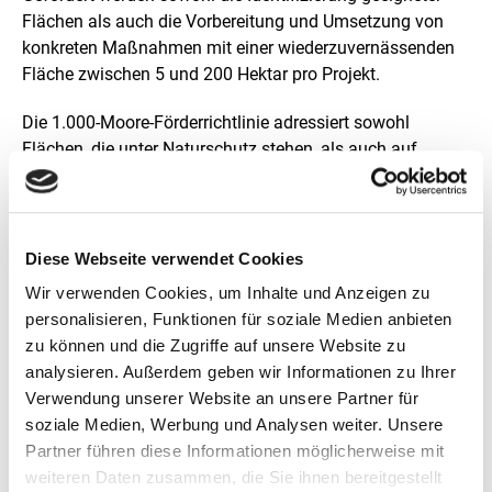
Flächen als auch die Vorbereitung und Umsetzung von
konkreten Maßnahmen mit einer wiederzuvernässenden
Fläche zwischen 5 und 200 Hektar pro Projekt.
Die 1.000-Moore-Förderrichtlinie adressiert sowohl
Flächen, die unter Naturschutz stehen, als auch auf
Flächen, die keinen naturschutzrechtlichen Status
aufweisen. Auch Maßnahmen auf Flächen, die für
Belange des Naturschutzes extensiv gepflegt werden, sind
förderfähig.
Diese Webseite verwendet Cookies
Wir verwenden Cookies, um Inhalte und Anzeigen zu
Hinweis zur Einreichung von Anträgen:
personalisieren, Funktionen für soziale Medien anbieten
zu können und die Zugriffe auf unsere Website zu
Aktuell können keine Anträge für das Förderprogramm
analysieren. Außerdem geben wir Informationen zu Ihrer
eingereicht werden. Ein weiteres Förderfenster wird zu
Verwendung unserer Website an unsere Partner für
einem späteren Zeitpunkt geöffnet. Bitte melden Sie sich
soziale Medien, Werbung und Analysen weiter. Unsere
für unseren E-Mail-Verteiler (siehe unten) an, um über den
Partner führen diese Informationen möglicherweise mit
Zeitpunkt und die Bedingungen des Förderfensters
weiteren Daten zusammen, die Sie ihnen bereitgestellt
informiert zu bleiben.