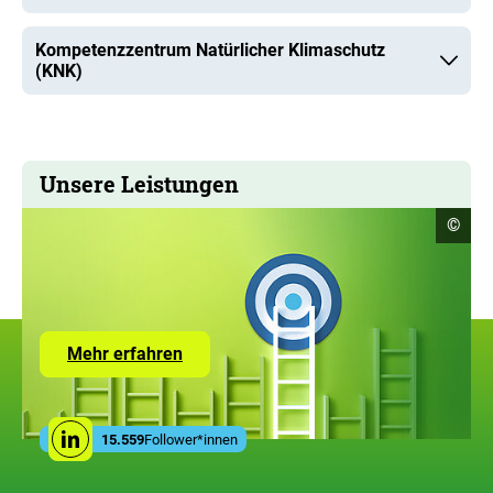
Kompetenzzentrum Natürlicher Klimaschutz
(KNK)
Unsere Leistungen
Copyr
©
Infor
öffne
Zur
Mehr erfahren
Seite
mit
den
Leistungen
Social
der
15.559
Follower*innen
Linkedin
Media
ZUG
Links