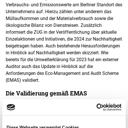
g
Verbrauchs- und Emissionswerte am Berliner Standort des
Unternehmens auf. Hierzu zählen unter anderem das
Müllaufkommen und der Materialverbrauch sowie die
ökologische Bilanz von Dienstreisen. Zusätzlich
informiert die ZUG in der Veröffentlichung über aktuelle
Einzelaktionen und Initiativen, die 2024 zur Nachhaltigkeit
beigetragen haben. Auch bestehende Herausforderungen
in Hinblick auf Nachhaltigkeit werden skizziert. Wie
bereits für die Umwelterklärung für 2023 hat ein externer
Auditor auch das Update in Hinblick auf die
Anforderungen des Eco-Management and Audit Scheme
(EMAS) validiert.
Die Validierung gemäß EMAS
Die ZUG zeigt mit ihrer Umwelterklärung gemäß EMAS
transparent auf, was sie in Hinblick auf den
Umweltschutz bereits leistet und welche Ziele sie für eine
zukünftig noch bessere Ökobilanz verfolgt. EMAS ist ein
Diese Webseite verwendet Cookies