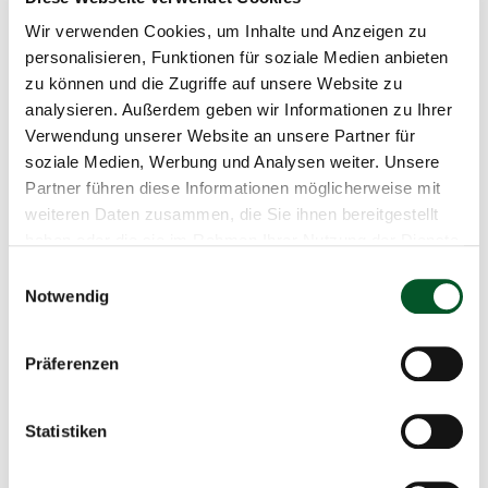
freiwilliges Umweltmanagementsystem, das von der
Wir verwenden Cookies, um Inhalte und Anzeigen zu
Europäischen Union entwickelt wurde. Es soll
personalisieren, Funktionen für soziale Medien anbieten
Organisationen dabei unterstützen, ihre
zu können und die Zugriffe auf unsere Website zu
Umweltauswirkungen zu reduzieren. Es ist das bis dato
analysieren. Außerdem geben wir Informationen zu Ihrer
weltweit anspruchsvollste und effektivste betriebliche
Verwendung unserer Website an unsere Partner für
Umweltmanagementsystem. EMAS basiert auf der
soziale Medien, Werbung und Analysen weiter. Unsere
internationalen Norm für Umweltmanagementsysteme EN
Partner führen diese Informationen möglicherweise mit
ISO 14001, geht jedoch noch weiter. Es unterscheidet sich
weiteren Daten zusammen, die Sie ihnen bereitgestellt
von der ISO-Norm 14001 unter anderem darin, dass die
haben oder die sie im Rahmen Ihrer Nutzung der Dienste
ZUG sich mit EMAS zusätzlich verpflichtet, ihre
gesammelt haben.
Umweltleistung kontinuierlich zu verbessern,
Einwilligungsauswahl
Notwendig
Mitarbeitende einzubinden und die Umweltleistung
transparent an die Öffentlichkeit zu kommunizieren.
Präferenzen
Statistiken
Kontakt