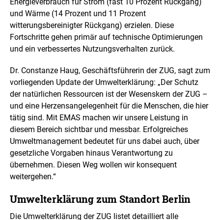
Energieverbrauch für Strom (fast 10 Prozent Rückgang)
e
r
und Wärme (14 Prozent und 11 Prozent
v
witterungsbereinigter Rückgang) erzielen. Diese
e
Fortschritte gehen primär auf technische Optimierungen
r
und ein verbessertes Nutzungsverhalten zurück.
g
r
ö
Dr. Constanze Haug, Geschäftsführerin der ZUG, sagt zum
ß
vorliegenden Update der Umwelterklärung: „Der Schutz
e
der natürlichen Ressourcen ist der Wesenskern der ZUG –
r
t
und eine Herzensangelegenheit für die Menschen, die hier
e
tätig sind. Mit EMAS machen wir unsere Leistung in
n
diesem Bereich sichtbar und messbar. Erfolgreiches
D
Umweltmanagement bedeutet für uns dabei auch, über
a
r
gesetzliche Vorgaben hinaus Verantwortung zu
s
übernehmen. Diesen Weg wollen wir konsequent
t
weitergehen.“
e
l
Umwelterklärung zum Standort Berlin
l
u
Die Umwelterklärung der ZUG listet detailliert alle
n