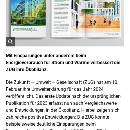
r
i
g
h
t
I
n
f
o
r
ö
m
a
f
Mit Einsparungen unter anderem beim
t
f
Energieverbrauch für Strom und Wärme verbessert die
i
n
o
ZUG ihre Ökobilanz.
e
n
t
e
n
B
Die Zukunft – Umwelt – Gesellschaft (ZUG) hat am 10.
ö
i
Februar ihre Umwelterklärung für das Jahr 2024
f
l
f
veröffentlicht. Das erste Update nach der ursprünglichen
d
n
Publikation für 2023 erfasst nun auch Vergleichswerte
i
e
n
n
und Entwicklungen in der Ökobilanz. Hierbei zeigen sich
e
zahlreiche positive Entwicklungen: Die ZUG konnte
i
beispielsweise deutliche Einsparungen beim
n