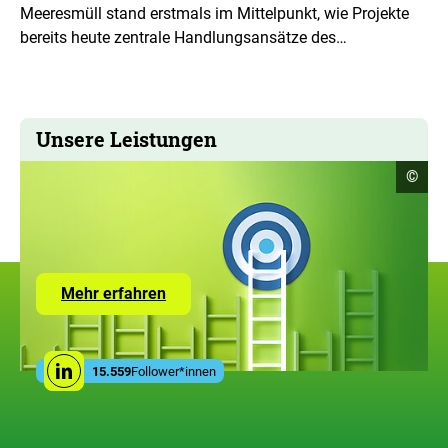
Meeresmüll stand erstmals im Mittelpunkt, wie Projekte
bereits heute zentrale Handlungsansätze des…
Unsere Leistungen
Copyr
©
Infor
öffne
Zur
Mehr erfahren
Seite
mit
den
Leistungen
Social
der
15.559
Follower*innen
Linkedin
Media
ZUG
Links