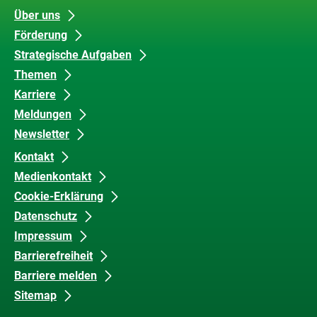
Unsere
Datenschutz
Über uns
Förderung
Inhalte
und
Strategische Aufgaben
Barrierefreiheit
Themen
Karriere
Meldungen
Newsletter
Kontakt
Medienkontakt
Cookie-Erklärung
Datenschutz
Impressum
Barrierefreiheit
Barriere melden
Sitemap