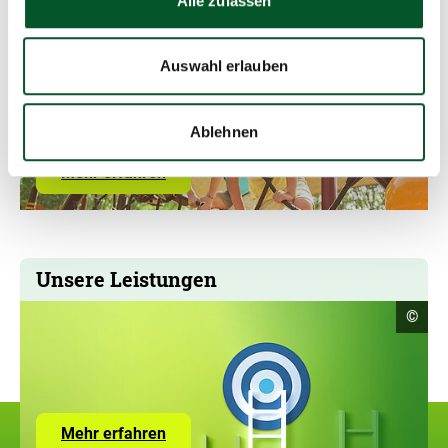
Alle zulassen
Einrichtungen
Copyr
©
Auswahl erlauben
Infor
öffne
Ablehnen
Mehr erfahren
Unsere Leistungen
Copyr
©
Infor
öffne
Zur
Mehr erfahren