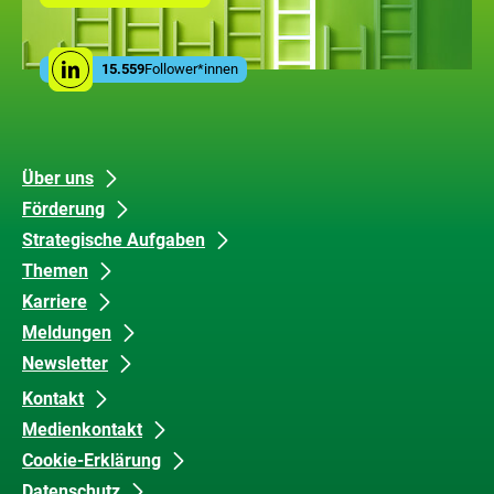
Seite
mit
den
Leistungen
Social
der
15.559
Follower*innen
Linkedin
Media
ZUG
Links
Unsere
Datenschutz
Über uns
Förderung
Inhalte
und
Strategische Aufgaben
Barrierefreiheit
Themen
Karriere
Meldungen
Newsletter
Kontakt
Medienkontakt
Cookie-Erklärung
Datenschutz