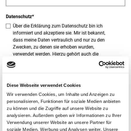
Datenschutz*
Über die Erklärung zum Datenschutz bin ich
informiert und akzeptiere sie. Mir ist bekannt,
dass meine Daten vertraulich und nur zu den
Zwecken, zu denen sie erhoben wurden,
verwendet werden. Hierzu gehört auch die
Weitergabe an Dritte, soweit dies für die
Bearbeitung erforderlich ist. Weitere Hinweise
zum Datenschutz habe ich der
Datenschutzerklärung entnommen. Mir ist
Diese Webseite verwendet Cookies
ebenfalls bekannt, dass ich dieser Einwilligung
Wir verwenden Cookies, um Inhalte und Anzeigen zu
jederzeit per E-Mail (AnpaSo@z-u-g.org), Post
personalisieren, Funktionen für soziale Medien anbieten
oder Fax widersprechen kann. Ich erhalte dann für
zu können und die Zugriffe auf unsere Website zu
die Zukunft keine weiteren Informationen von der
analysieren. Außerdem geben wir Informationen zu Ihrer
ZUG. Meine bisherigen erfassten Daten werden
Verwendung unserer Website an unsere Partner für
gelöscht.
soziale Medien, Werbung und Analysen weiter. Unsere