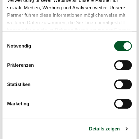
Verwendung unserer Website an unsere Partner für
soziale Medien, Werbung und Analysen weiter. Unsere
Partner führen diese Informationen möglicherweise mit
Internationale Klimaschutzinitiative
weiteren Daten zusammen, die Sie ihnen bereitgestellt
haben oder die sie im Rahmen Ihrer Nutzung der Dienste
Copyr
©
gesammelt haben.
Infor
Einwilligungsauswahl
öffne
Notwendig
Präferenzen
Mehr erfahren
Statistiken
Marketing
Mehr erfahren
IKI-Website
Details zeigen