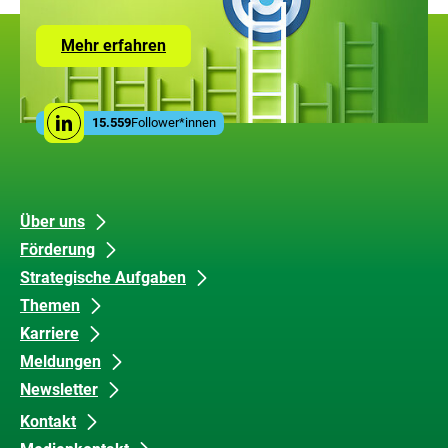
Zur
Mehr erfahren
Seite
mit
den
Leistungen
Social
der
15.559
Follower*innen
Linkedin
Media
ZUG
Links
Unsere
Datenschutz
Über uns
Förderung
Inhalte
und
Strategische Aufgaben
Barrierefreiheit
Themen
Karriere
Meldungen
Newsletter
Kontakt