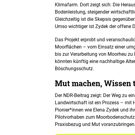
e
Klimafarm. Dort zeigt sich: Die Her
n
Bodenleistung, steigender wirtschaf
D
Gleichzeitig ist die Skepsis gegenüb
a
Umso wichtiger ist Zydek der offene D
r
s
t
Das Projekt erprobt und veranschaul
e
Moorflächen – vom Einsatz einer umg
l
bis zur Verarbeitung von Moorheu zu 
l
könnten künftig eine nachhaltige Alte
u
n
Böschungsschutz.
g
Mut machen, Wissen t
Der NDR-Beitrag zeigt: Der Weg zu e
Landwirtschaft ist ein Prozess – mit
Pionier*innen wie Elena Zydek und i
Pilotvorhaben zum Moorbodenschutz 
Praxisbezug und Mut voranzubringen