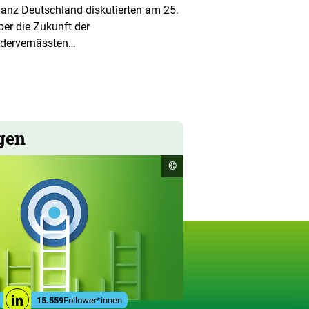
anz Deutschland diskutierten am 25.
er die Zukunft der
edervernässten…
gen
Copyright
©
Informationen
öffnen
gen
Social
15.559
Follower*innen
Linkedin