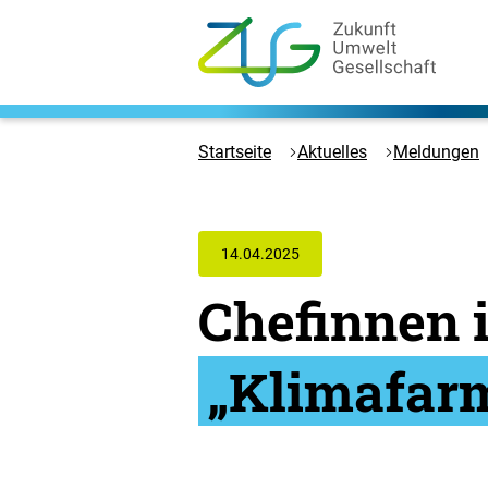
Zum
Hauptinhalt
springen
Logo
Zukunft
Umwelt
Startseite
Aktuelles
Meldungen
Gesellschaft
-
Zur
Startseite
14.04.2025
Chefinnen 
„Klimafar