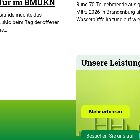
n Tür im BMUKN
Rund 70 Teilnehmende aus g
März 2026 in Brandenburg üb
hsrunde machte das
Wasserbüffelhaltung auf wi
BLuMo beim Tag der offenen
ie…
Unsere Leistun
Zur
Mehr erfahren
Seite
mit
den
Leistun
Besuchen Sie uns auf
der