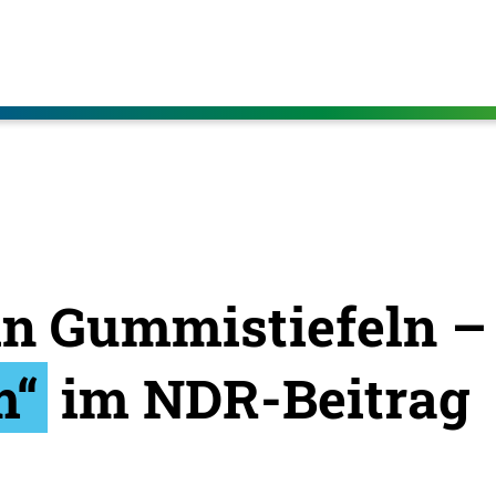
in Gummistiefeln 
m“
im NDR-Beitrag