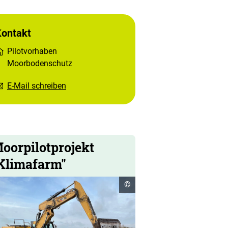
Kontakt
Pilotvorhaben
Moorbodenschutz
E-Mail schreiben
oorpilotprojekt
Klimafarm"
Copyright
©
Informationen
öffnen