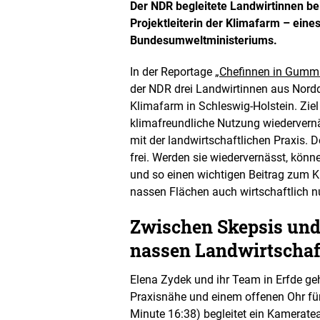
n
Der NDR begleitete Landwirtinnen bei 
e
Projektleiterin der Klimafarm – ein
t
Bundesumweltministeriums.
B
i
l
In der Reportage
„Chefinnen in Gummi
d
der NDR drei Landwirtinnen aus Nordd
i
Klimafarm in Schleswig-Holstein. Ziel 
n
klimafreundliche Nutzung wiederver
e
i
mit der landwirtschaftlichen Praxis.
n
frei. Werden sie wiedervernässt, könn
e
und so einen wichtigen Beitrag zum K
r
nassen Flächen auch wirtschaftlich n
v
e
r
Zwischen Skepsis und
g
nassen Landwirtschaf
r
ö
ß
Elena Zydek und ihr Team in Erfde geh
e
Praxisnähe und einem offenen Ohr für
r
Minute 16:38) begleitet ein Kamerate
t