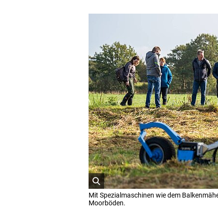
ö
Mit Spezialmaschinen wie dem Balkenmäher
f
Moorböden.
f