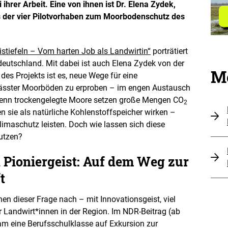
ihrer Arbeit. Eine von ihnen ist Dr. Elena Zydek,
e
n
es der vier Pilotvorhaben zum Moorbodenschutz des
stiefeln – Vom harten Job als Landwirtin“
porträtiert
eutschland. Mit dabei ist auch Elena Zydek von der
Me
des Projekts ist es, neue Wege für eine
nässter Moorböden zu erproben – im engen Austausch
 Denn trockengelegte Moore setzen große Mengen CO
2
en sie als natürliche Kohlenstoffspeicher wirken –
limaschutz leisten. Doch wie lassen sich diese
utzen?
 Pioniergeist: Auf dem Weg zur
t
en dieser Frage nach – mit Innovationsgeist, viel
 Landwirt*innen in der Region. Im NDR-Beitrag (ab
am eine Berufsschulklasse auf Exkursion zur