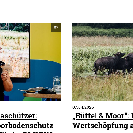
Copyright
©
Informationen
öffnen
07.04.2026
aschützer:
„Büffel & Moor“: 
oorbodenschutz
Wertschöpfung 