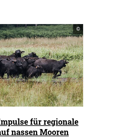
Copyright
©
Informationen
öffnen
Impulse für regionale
auf nassen Mooren