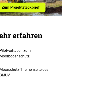
über
Zum Projektsteckbrief
das
Klimafarm-
Projekt
hr erfahren
Pilotvorhaben zum
Moorbodenschutz
Moorschutz-Themenseite des
BMUV