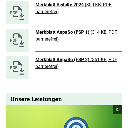
Merkblatt Beihilfe 2024
(
300 KB
, PDF
,
barrierefrei
)
Merkblatt AnpaSo (FSP 1)
(
314 KB
, PDF
,
barrierefrei
)
Merkblatt AnpaSo (FSP 2)
(
361 KB
, PDF
,
barrierefrei
)
Unsere Leistungen
Copyr
©
Infor
öffne