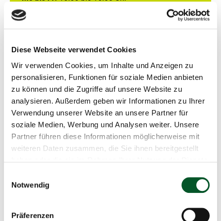
Diese Webseite verwendet Cookies
Hinweise für die Projektdurchführung
Wir verwenden Cookies, um Inhalte und Anzeigen zu
und Nutzung von profi-Online
personalisieren, Funktionen für soziale Medien anbieten
zu können und die Zugriffe auf unsere Website zu
AnpaSo_Hinweise-zur-
analysieren. Außerdem geben wir Informationen zu Ihrer
Projektdurchfuehrung_FSP1.pdf
(
383 KB
, PDF
)
Verwendung unserer Website an unsere Partner für
soziale Medien, Werbung und Analysen weiter. Unsere
Partner führen diese Informationen möglicherweise mit
AnpaSo_Hinweise-zur-
weiteren Daten zusammen, die Sie ihnen bereitgestellt
Projektdurchfuehrung_FSP2.pdf
(
381 KB
, PDF
)
haben oder die sie im Rahmen Ihrer Nutzung der Dienste
gesammelt haben.
Einwilligungsauswahl
AnpaSo Merkblatt-Nachhaltigkeitsprüfung
(
380
Notwendig
KB
, PDF
, barrierefrei
)
Präferenzen