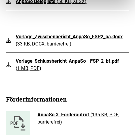
AnpaSo Belegliste
(
56 KB
, XLSX
)
Vorlage_Zwischenbericht_AnpaSo_FSP2_ba.docx
(
33 KB
, DOCX
, barrierefrei
)
Vorlage_Schlussbericht_AnpaSo__FSP_2_bf.pdf
(
1 MB
, PDF
)
Förderinformationen
AnpaSo 3. Förderaufruf
(
135 KB
, PDF
,
barrierefrei
)