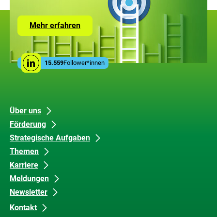
Zur
Mehr erfahren
Seite
mit
den
Leistungen
Social
der
15.559
Follower*innen
Linkedin
Media
ZUG
Links
Unsere
Datenschutz
Über uns
Förderung
Inhalte
und
Strategische Aufgaben
Barrierefreiheit
Themen
Karriere
Meldungen
Newsletter
Kontakt