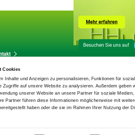
Zur
Mehr erfahren
Seite
mit
den
Leistun
Besuchen Sie uns auf
der
ZUG
ntakt
dienkontakt
t Cookies
okie-Erklärung
 Inhalte und Anzeigen zu personalisieren, Funktionen für sozia
tenschutz
e Zugriffe auf unsere Website zu analysieren. Außerdem geben w
pressum
rwendung unserer Website an unsere Partner für soziale Medien
rierefreiheit
re Partner führen diese Informationen möglicherweise mit weite
rriere melden
ereitgestellt haben oder die sie im Rahmen Ihrer Nutzung der D
temap