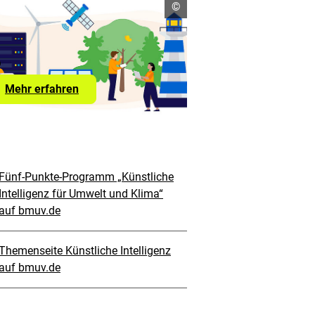
Copyright
©
Informationen
öffnen
Mehr erfahren
Fünf-Punkte-Programm „Künstliche
Intelligenz für Umwelt und Klima“
auf bmuv.de
Themenseite Künstliche Intelligenz
auf bmuv.de