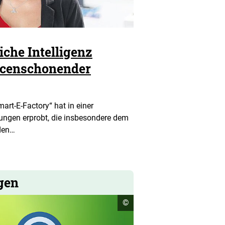
che Intelligenz
rcenschonender
art-E-Factory“ hat in einer
ungen erprobt, die insbesondere dem
den…
gen
Copyright
©
Informationen
öffnen