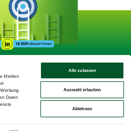
gen
Social
15.559
Follower*innen
Linkedin
Media
Links
Alle zulassen
le Medien
ir
Auswahl erlauben
, Werbung
ren Daten
ienste
Ablehnen