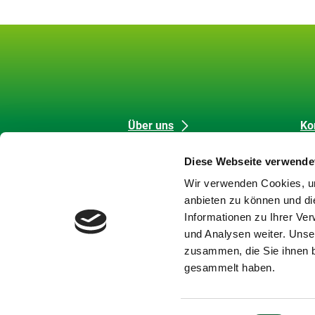
Unsere
Datenschutz
Über uns
Ko
Förderung
Me
Inhalte
und
Diese Webseite verwende
Strategische Aufgaben
Co
Barrierefreiheit
Wir verwenden Cookies, um
Themen
Da
anbieten zu können und di
Karriere
Im
Informationen zu Ihrer Ve
Meldungen
Bar
und Analysen weiter. Unse
Newsletter
Ba
zusammen, die Sie ihnen b
Si
gesammelt haben.