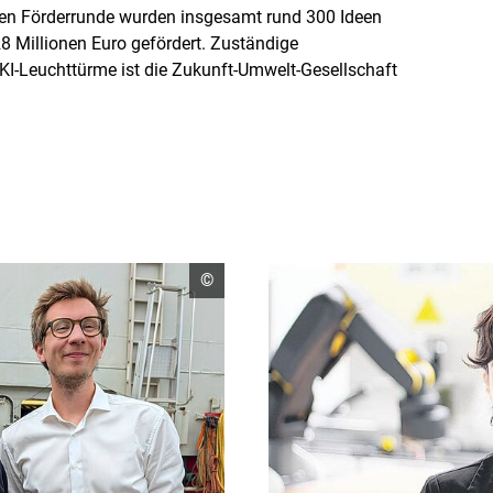
en Förderrunde wurden insgesamt rund 300 Ideen
28 Millionen Euro gefördert. Zuständige
ve KI-Leuchttürme ist die Zukunft-Umwelt-Gesellschaft
Copyright
©
Informationen
öffnen