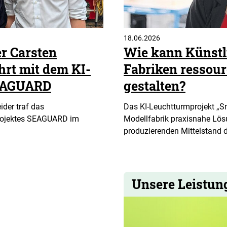
18.06.2026
r Carsten
Wie kann Künstli
hrt mit dem KI-
Fabriken ressou
SEAGUARD
gestalten?
der traf das
Das KI-Leuchtturmprojekt „Sm
rojektes SEAGUARD im
Modellfabrik praxisnahe Lös
produzierenden Mittelstand 
Unsere Leistun