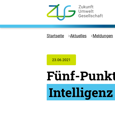
Zum
Hauptinhalt
springen
Logo
Zukunft
Umwelt
Startseite
Aktuelles
Meldungen
Gesellschaft
-
Zur
Startseite
23.06.2021
Fünf-Punk
Intelligenz