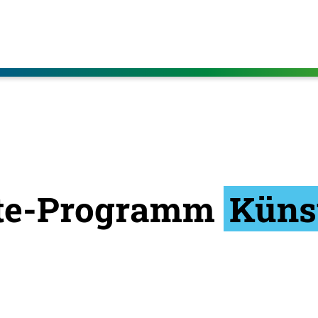
te-Programm
Küns