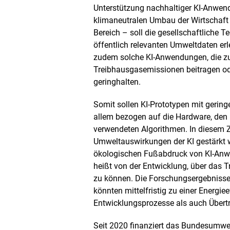
Unterstützung nachhaltiger KI-Anwen
klimaneutralen Umbau der Wirtschaft 
Bereich – soll die gesellschaftliche 
öffentlich relevanten Umweltdaten erle
zudem solche KI-Anwendungen, die z
Treibhausgasemissionen beitragen od
geringhalten.
Somit sollen KI-Prototypen mit gerin
allem bezogen auf die
Hardware
, den
verwendeten Algorithmen. In diesem
Umweltauswirkungen der KI gestärkt 
ökologischen Fußabdruck von KI-Anw
heißt von der Entwicklung, über das T
zu können. Die Forschungsergebnisse
könnten mittelfristig zu einer Energi
Entwicklungsprozesse als auch Übert
Seit 2020 finanziert das Bundesumwel