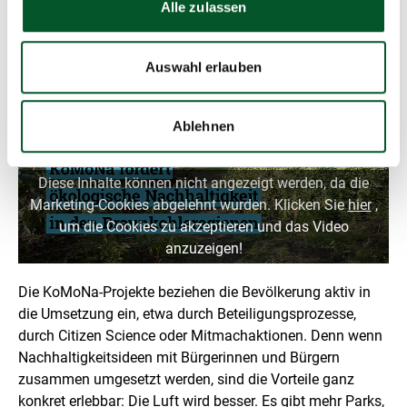
Alle zulassen
r
ö
ß
e
Auswahl erlauben
r
t
e
Ablehnen
n
D
a
Diese Inhalte können nicht angezeigt werden, da die
r
s
Marketing-Cookies abgelehnt wurden. Klicken Sie
hier
,
t
um die Cookies zu akzeptieren und das Video
e
anzuzeigen!
l
l
u
Die KoMoNa-Projekte beziehen die Bevölkerung aktiv in
n
die Umsetzung ein, etwa durch Beteiligungsprozesse,
g
durch Citizen Science oder Mitmachaktionen. Denn wenn
Nachhaltigkeitsideen mit Bürgerinnen und Bürgern
zusammen umgesetzt werden, sind die Vorteile ganz
konkret erlebbar: Die Luft wird besser. Es gibt mehr Parks,