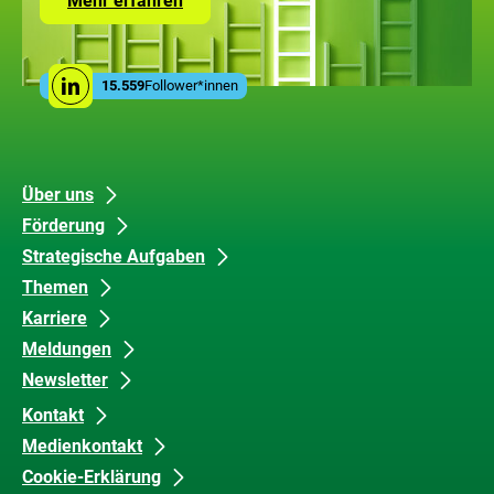
Mehr erfahren
Seite
mit
den
Leistungen
Social
der
15.559
Follower*innen
Linkedin
Media
ZUG
Links
Unsere
Datenschutz
Über uns
Förderung
Inhalte
und
Strategische Aufgaben
Barrierefreiheit
Themen
Karriere
Meldungen
Newsletter
Kontakt
Medienkontakt
Cookie-Erklärung