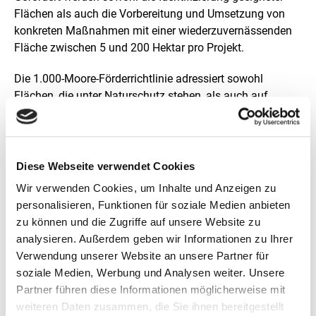
Flächen als auch die Vorbereitung und Umsetzung von
konkreten Maßnahmen mit einer wiederzuvernässenden
Fläche zwischen 5 und 200 Hektar pro Projekt.
Die 1.000-Moore-Förderrichtlinie adressiert sowohl
Flächen, die unter Naturschutz stehen, als auch auf
Flächen, die keinen naturschutzrechtlichen Status
aufweisen. Auch Maßnahmen auf Flächen, die für
Belange des Naturschutzes extensiv gepflegt werden, sind
förderfähig.
Diese Webseite verwendet Cookies
Wir verwenden Cookies, um Inhalte und Anzeigen zu
Hinweis zur Einreichung von Anträgen:
personalisieren, Funktionen für soziale Medien anbieten
zu können und die Zugriffe auf unsere Website zu
Aktuell können keine Anträge für das Förderprogramm
analysieren. Außerdem geben wir Informationen zu Ihrer
eingereicht werden. Ein weiteres Förderfenster wird zu
Verwendung unserer Website an unsere Partner für
einem späteren Zeitpunkt geöffnet. Bitte melden Sie sich
soziale Medien, Werbung und Analysen weiter. Unsere
für unseren E-Mail-Verteiler (siehe unten) an, um über den
Partner führen diese Informationen möglicherweise mit
Zeitpunkt und die Bedingungen des Förderfensters
weiteren Daten zusammen, die Sie ihnen bereitgestellt
informiert zu bleiben.