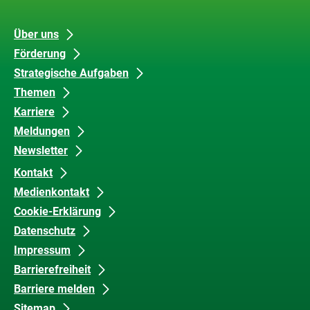
Unsere
Datenschutz
Über uns
Förderung
Inhalte
und
Strategische Aufgaben
Barrierefreiheit
Themen
Karriere
Meldungen
Newsletter
Kontakt
Medienkontakt
Cookie-Erklärung
Datenschutz
Impressum
Barrierefreiheit
Barriere melden
Sitemap