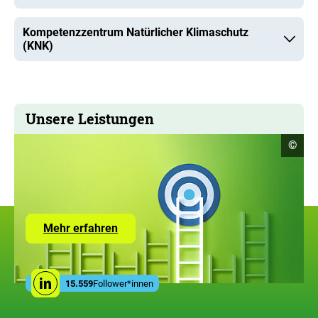
Kompetenzzentrum Natürlicher Klimaschutz
(KNK)
Unsere Leistungen
Copyr
©
Infor
öffne
Zur
Mehr erfahren
Seite
mit
den
Leistungen
Social
der
15.559
Follower*innen
Linkedin
Media
ZUG
Links