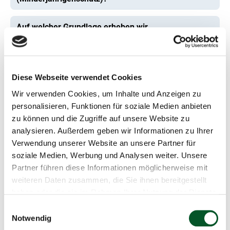
Auf welcher Grundlage erheben wir
personenbezogene Daten?
An welche Empfänger geben wir Daten weiter?
Diese Webseite verwendet Cookies
Welche Rechte stehen Ihnen als betroffene
Wir verwenden Cookies, um Inhalte und Anzeigen zu
Person zu?
personalisieren, Funktionen für soziale Medien anbieten
zu können und die Zugriffe auf unsere Website zu
Beschwerderecht bei der Aufsichtsbehörde
analysieren. Außerdem geben wir Informationen zu Ihrer
Verwendung unserer Website an unsere Partner für
soziale Medien, Werbung und Analysen weiter. Unsere
Partner führen diese Informationen möglicherweise mit
weiteren Daten zusammen, die Sie ihnen bereitgestellt
haben oder die sie im Rahmen Ihrer Nutzung der Dienste
Teilnahme an Veranstaltungen
gesammelt haben.
Einwilligungsauswahl
Notwendig
Cookie-Erklärung