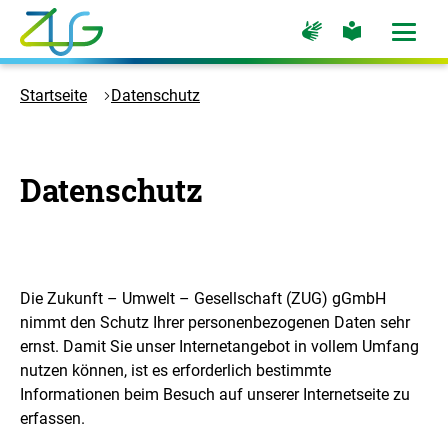
Zum
Zur
Zur
Hauptinhalt
Seite
Seite
Menü
für
für
öffne
springen
Logo
Gebärdensprache
leichte
Sprache
Zukunft
Startseite
Datenschutz
Umwelt
Gesellschaft
-
Datenschutz
Zur
Startseite
Die Zukunft – Umwelt – Gesellschaft (ZUG) gGmbH
nimmt den Schutz Ihrer personenbezogenen Daten sehr
ernst. Damit Sie unser Internetangebot in vollem Umfang
nutzen können, ist es erforderlich bestimmte
Informationen beim Besuch auf unserer Internetseite zu
erfassen.