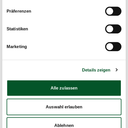
Präferenzen
Impressum
Statistiken
Marketing
Kontakt
Datenschutzbeauftragter der ZUG
Details zeigen
Zukunft – Umwelt – Gesellschaft gGmbH
Stresemannstr. 69-71
10963 Berlin
Alle zulassen
E-Mail schreiben
Auswahl erlauben
Ablehnen
Unsere Leistungen