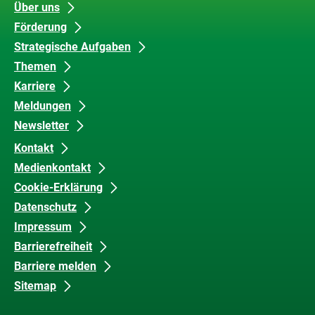
Unsere
Datenschutz
Über uns
Förderung
Inhalte
und
Strategische Aufgaben
Barrierefreiheit
Themen
Karriere
Meldungen
Newsletter
Kontakt
Medienkontakt
Cookie-Erklärung
Datenschutz
Impressum
Barrierefreiheit
Barriere melden
Sitemap