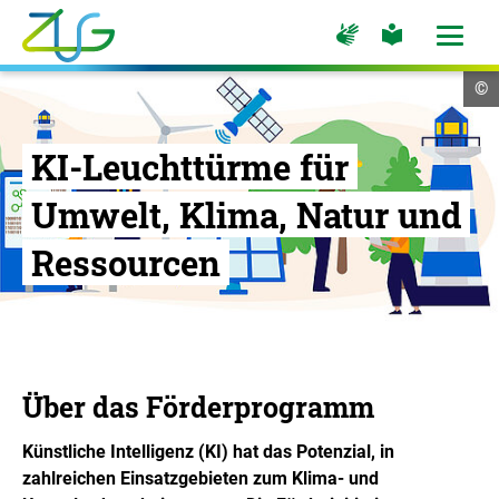
Zum
Zur
Zur
Hauptinhalt
Seite
Seite
Menü
für
für
öffne
springen
Logo
Gebärdensprache
leichte
Cop
©
Sprache
Zukunft
In
öf
Umwelt
Gesellschaft
KI-Leuchttürme für
-
Umwelt, Klima, Natur und
Zur
Startseite
Ressourcen
Über das Förderprogramm
Künstliche Intelligenz (KI) hat das Potenzial, in
zahlreichen Einsatzgebieten zum Klima- und