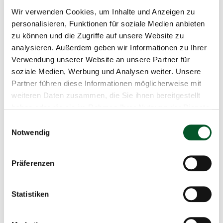
Mit den ersten zwei Förderrunden wurden bereits 53 KI-
Wir verwenden Cookies, um Inhalte und Anzeigen zu
Leuchtturmprojekte mit einem gesamten Fördervolumen
personalisieren, Funktionen für soziale Medien anbieten
von ungefähr 70 Millionen Euro gefördert.
zu können und die Zugriffe auf unsere Website zu
analysieren. Außerdem geben wir Informationen zu Ihrer
2024 startete bereits der
dritte Förderaufruf
. Für den
Verwendung unserer Website an unsere Partner für
dritten Förderaufruf suchte das
soziale Medien, Werbung und Analysen weiter. Unsere
Bundesumweltministerium Projekte mit
Partner führen diese Informationen möglicherweise mit
Leuchtturmcharakter, die KI-Anwendungen für den
weiteren Daten zusammen, die Sie ihnen bereitgestellt
Natürlichen Klimaschutz vorantreiben. Das umfasst
haben oder die sie im Rahmen Ihrer Nutzung der Dienste
Projekte, die eine Vermeidung oder Verminderung von
gesammelt haben.
Einwilligungsauswahl
Treibhausgasemissionen durch den Schutz von
Notwendig
Ökosystemen verfolgen, Biodiversität erfassen, schützen
bzw. fördern und Beiträge zur Klimawandelanpassung
Präferenzen
leisten. Die Mittel dieses Förderaufrufs in Höhe von rund
13,3 Millionen Euro werden über
das
Aktionsprogramm Natürlicher Klimaschutz (ANK)
Statistiken
des BMUKN bereitgestellt.