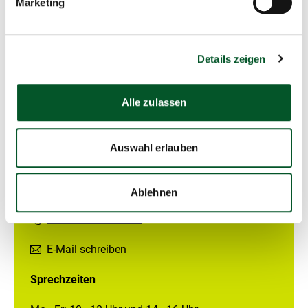
Marketing
Die KI-Leuchttürme sind Teil der
Initiativen Künstliche
Intelligenz für Umwelt und Klima des BMUKN
. Sie haben
das Ziel Künstliche Intelligenz gezielt für den Umwelt- und
Details zeigen
Klimaschutz einzusetzen.
Alle zulassen
Auswahl erlauben
Kontakt
KI-Leuchttürme
Ablehnen
+49 30 72618 0618
E-Mail schreiben
Sprechzeiten