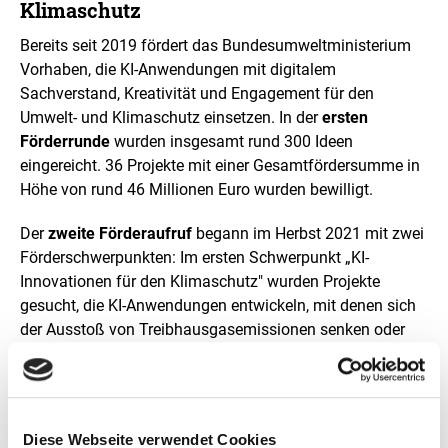
Klimaschutz
Bereits seit 2019 fördert das Bundesumweltministerium
Vorhaben, die KI-Anwendungen mit digitalem
Sachverstand, Kreativität und Engagement für den
Umwelt- und Klimaschutz einsetzen. In der
ersten
Förderrunde
wurden insgesamt rund 300 Ideen
eingereicht. 36 Projekte mit einer Gesamtfördersumme in
Höhe von rund 46 Millionen Euro wurden bewilligt.
Der
zweite Förderaufruf
begann im Herbst 2021 mit zwei
Förderschwerpunkten: Im ersten Schwerpunkt „KI-
Innovationen für den Klimaschutz" wurden Projekte
gesucht, die KI-Anwendungen entwickeln, mit denen sich
der Ausstoß von Treibhausgasemissionen senken oder
vermeiden lässt. Im zweiten Schwerpunkt
„Ressourceneffiziente KI" standen Projekte im Fokus, die
speziell KI-Systeme und ihre Infrastruktur energie- und
ressourcenschonender gestalten.
Diese Webseite verwendet Cookies