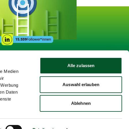
gen
Social
15.559
Follower*innen
Linkedin
Media
Links
Alle zulassen
le Medien
ir
Auswahl erlauben
, Werbung
ren Daten
ienste
Ablehnen