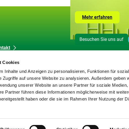
Zur
Mehr erfahren
Seite
mit
den
Leistun
Besuchen Sie uns auf
der
ZUG
ntakt
dienkontakt
t Cookies
okie-Erklärung
 Inhalte und Anzeigen zu personalisieren, Funktionen für sozia
tenschutz
e Zugriffe auf unsere Website zu analysieren. Außerdem geben w
pressum
rwendung unserer Website an unsere Partner für soziale Medien
rierefreiheit
re Partner führen diese Informationen möglicherweise mit weite
rriere melden
ereitgestellt haben oder die sie im Rahmen Ihrer Nutzung der D
temap