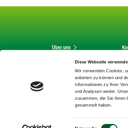
Unsere
Datenschutz
Über uns
Ko
Förderung
Me
Inhalte
und
Diese Webseite verwende
Strategische Aufgaben
Co
Barrierefreiheit
Wir verwenden Cookies, um
Themen
Da
anbieten zu können und di
Karriere
Im
Informationen zu Ihrer Ve
Meldungen
Bar
und Analysen weiter. Unse
Newsletter
Ba
zusammen, die Sie ihnen b
Si
gesammelt haben.
Einwilligungsauswahl